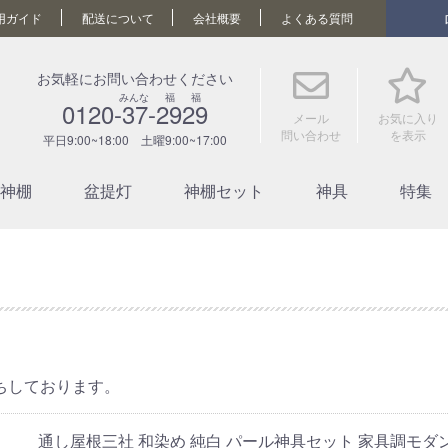
用ガイド
配送について
会社概要
よくある質問
お気軽にお問い合わせください
みんな 福 福
0120-37-2929
メール
お気に入り
問い合わせ
を表示
平日9:00~18:00 土曜9:00~17:00
神棚
盆提灯
神棚セット
神具
特集
ちしております。
通し屋根三社 和染め 純白 パール神具セット 家具調モダ