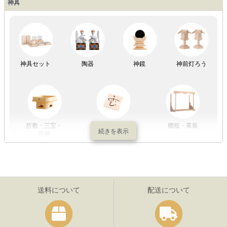
神具
祖霊舎
神具セット
陶器
神鏡
神前灯ろう
折敷・三宝・
その他の神具
棚板・幕板
長膳
送料について
配送について