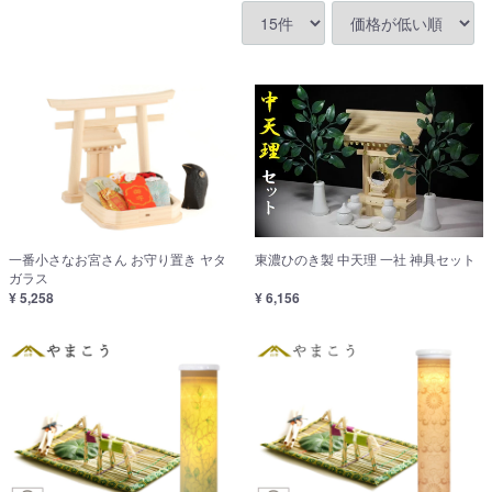
一番小さなお宮さん お守り置き ヤタ
東濃ひのき製 中天理 一社 神具セット
ガラス
¥ 5,258
¥ 6,156