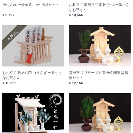
神札入れ 〜沙羅 Sara〜 神具セット
お札立て 鳥居八門 龍神 たつ 一番小さ
なお宮さん
¥ 9,797
¥ 10,666
在庫無し
お札立て 鳥居八門 白うさぎ 一番小さ
荒神宮 プリザーブド荒神松 関東型 陶
なお宮さん
器セット
¥ 10,666
¥ 12,166