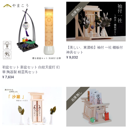
在庫無し
【美しい、東濃桧】袖付 一社 棚板付
神具セット
¥ 9,032
初盆セット 新盆セット 白紋天提灯 幻
華 陶器製 精霊馬セット
¥ 7,634
在庫無し