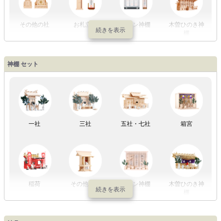
初盆セット
贈るセット
盆提灯単品
一対セット
その他の社
お札立て
モダン神棚
木曽ひのき神
棚
盆提灯一万円
盆提灯1万円
盆提灯2万円
盆提灯3万円
神棚 セット
以内
～2万円
～3万円
以上
祖霊舎
外宮
一社
三社
五社・七社
箱宮
やまこうオリ
神棚用盆提灯
ジナル
稲荷
その他の社
モダン神棚
木曽ひのき神
棚