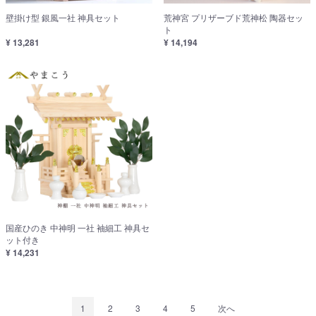
壁掛け型 銀風一社 神具セット
荒神宮 プリザーブド荒神松 陶器セッ
ト
¥ 13,281
¥ 14,194
国産ひのき 中神明 一社 袖細工 神具セ
ット付き
¥ 14,231
1
2
3
4
5
次へ