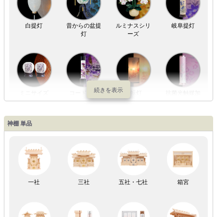
白提灯
昔からの盆提
ルミナスシリ
岐阜提灯
灯
ーズ
ミニサイズ
コードレス
回転灯
抗菌光触媒加
工
神棚 単品
LED灯
七色LED灯
和紙・絹製
木・竹製
一社
三社
五社・七社
箱宮