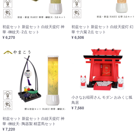
初盆セット 新盆セット 白紋天提灯 神
初盆セット 新盆セット 白紋天提灯 幻
華 -榊紋天- 2点 セット
華 十六菊 2点 セット
¥ 6,270
¥ 6,506
小さなお稲荷さん モダン おみくじ狐
鳥居
¥ 7,560
初盆セット 新盆セット 白紋天提灯 神
華 -榊紋天- 陶器製 精霊馬セット
¥ 7,220