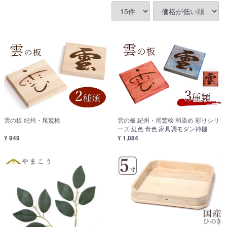
雲の板 紀州・尾鷲桧
雲の板 紀州・尾鷲桧 和染め 彩りシリ
ーズ 紅色 青色 家具調モダン神棚
¥ 949
¥ 1,084