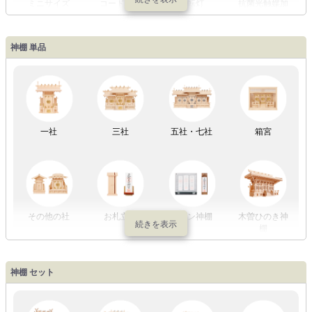
ミニサイズ
コードレス
回転灯
抗菌光触媒加
工
神棚 単品
LED灯
七色LED灯
和紙・絹製
木・竹製
一社
三社
五社・七社
箱宮
初盆セット
贈るセット
盆提灯単品
一対セット
その他の社
お札立て
モダン神棚
木曽ひのき神
棚
盆提灯一万円
盆提灯1万円
盆提灯2万円
盆提灯3万円
神棚 セット
以内
～2万円
～3万円
以上