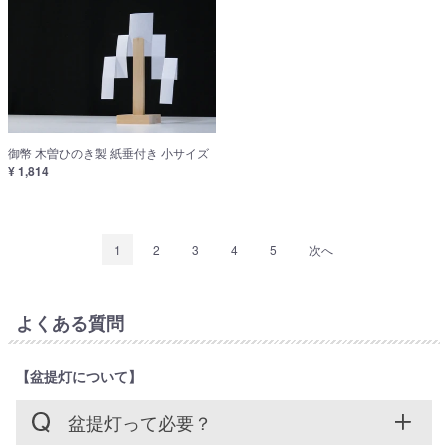
御幣 木曽ひのき製 紙垂付き 小サイズ
¥ 1,814
1
2
3
4
5
次へ
よくある質問
【盆提灯について】
盆提灯って必要？