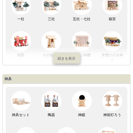
祖霊舎
外宮
一社
三社
五社・七社
箱宮
やまこうオリ
神棚用盆提灯
ジナル
稲荷
その他の社
モダン神棚
木曽ひのき神
棚
神具
祖霊舎
神具セット
陶器
神鏡
神前灯ろう