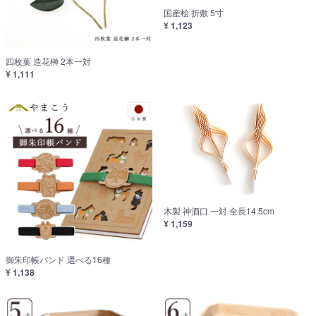
国産桧 折敷 5寸
¥ 1,123
四枚葉 造花榊 2本一対
¥ 1,111
木製 神酒口 一対 全長14.5cm
¥ 1,159
御朱印帳バンド 選べる16種
¥ 1,138