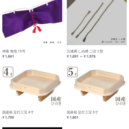
神幕 無地 15号
注連縄 しめ縄 ごぼう型
¥ 1,661
¥ 1,691 ～ ¥ 1,976
国産桧 足打三宝 4寸
国産桧 足打三宝 5寸
¥ 1,700
¥ 1,801