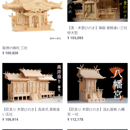
【美・木曽ひのき】御嶽 屋根違い三社
特大型
¥ 103,093
龍神の御社 三社
¥ 100,926
【匠造り 木曽ひのき】高床式 屋根違
【匠造り 木曽ひのき】流れ屋根 八幡
い五社
宮 一社
¥ 106,914
¥ 112,178