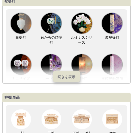
盆提灯
白提灯
昔からの盆提
ルミナスシリ
岐阜提灯
灯
ーズ
ミニサイズ
コードレス
回転灯
抗菌光触媒加
工
神棚 単品
LED灯
七色LED灯
和紙・絹製
木・竹製
一社
三社
五社・七社
箱宮