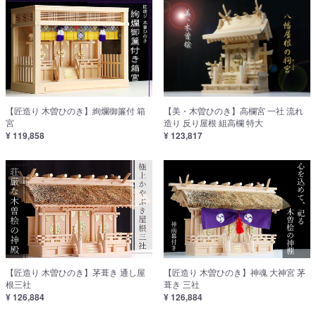
【匠造り 木曽ひのき】絢爛御簾付 箱
【美・木曽ひのき】高欄宮 一社 流れ
宮
造り 反り屋根 組高欄 特大
¥ 119,858
¥ 123,817
【匠造り 木曽ひのき】茅葺き 通し屋
【匠造り 木曽ひのき】神魂 大神宮 茅
根三社
葺き 三社
¥ 126,884
¥ 126,884