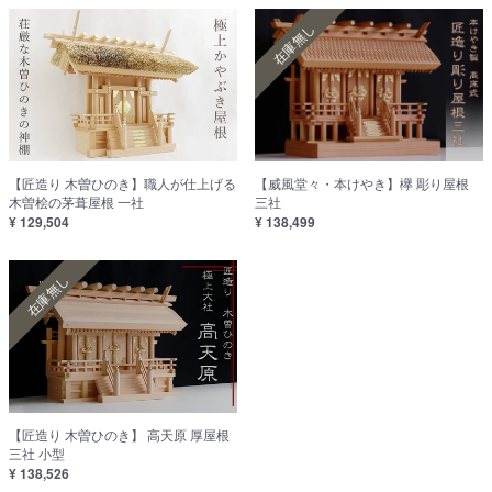
在庫無し
【匠造り 木曽ひのき】職人が仕上げる
【威風堂々・本けやき】欅 彫り屋根
木曽桧の茅葺屋根 一社
三社
¥ 129,504
¥ 138,499
在庫無し
【匠造り 木曽ひのき】 高天原 厚屋根
三社 小型
¥ 138,526