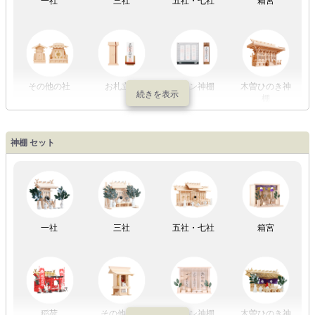
初盆セット
贈るセット
盆提灯単品
一対セット
その他の社
お札立て
モダン神棚
木曽ひのき神
棚
盆提灯一万円
盆提灯1万円
盆提灯2万円
盆提灯3万円
神棚 セット
以内
～2万円
～3万円
以上
祖霊舎
外宮
一社
三社
五社・七社
箱宮
やまこうオリ
神棚用盆提灯
ジナル
稲荷
その他の社
モダン神棚
木曽ひのき神