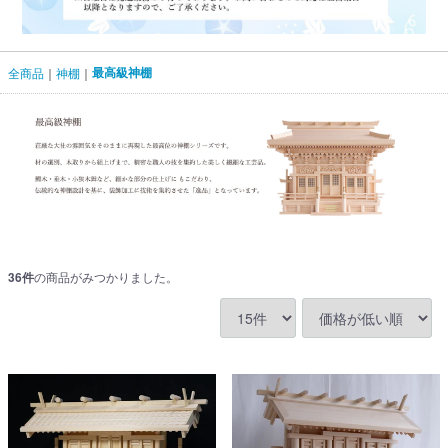
最高級神棚
全商品
神棚
36
件
の商品がみつかりました。