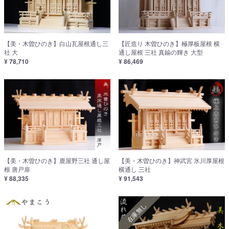
【美・木曽ひのき】白山瓦屋根通し三
【匠造り 木曽ひのき】極厚板屋根 横
社 大
通し屋根 三社 真鍮の輝き 大型
¥ 78,710
¥ 86,469
【美・木曽ひのき】鹿屋野三社 通し屋
【美・木曽ひのき】神武宮 氷川厚屋根
根 唐戸扉
横通し 三社
¥ 88,335
¥ 91,543
在庫無し