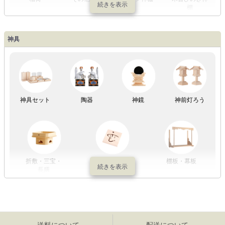
棚
神具
祖霊舎
神具セット
陶器
神鏡
神前灯ろう
折敷・三宝・
その他の神具
棚板・幕板
長膳
送料について
配送について