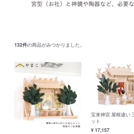
132
件
の商品がみつかりました。
宝来神宮 屋根違い 
ット
¥ 17,157