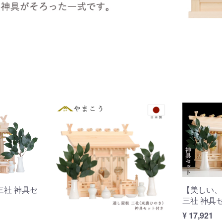
三社 神具セ
【美しい、
三社 神具
¥ 17,921