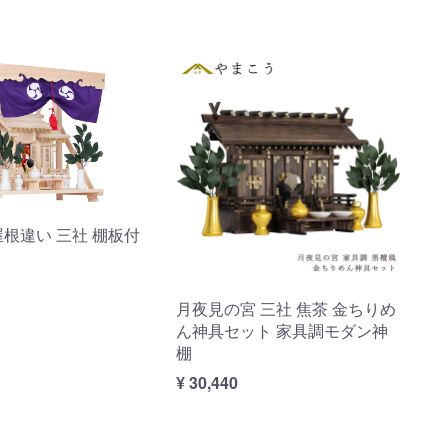
屋根違い 三社 棚板付
月夜見の宮 三社 焦茶 金ちりめ
ん神具セット 家具調モダン神
棚
¥ 30,440