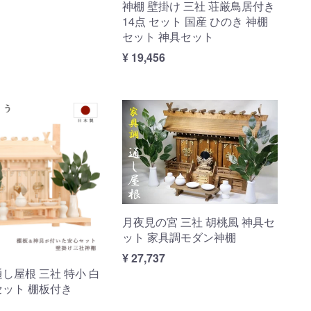
神棚 壁掛け 三社 荘厳鳥居付き
14点 セット 国産 ひのき 神棚
セット 神具セット
¥ 19,456
月夜見の宮 三社 胡桃風 神具セ
ット 家具調モダン神棚
¥ 27,737
し屋根 三社 特小 白
セット 棚板付き