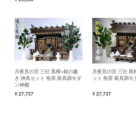
月夜見の宮 三社 黒檀×銀の趣
月夜見の宮 三社 黒
き 神具セット 焦茶 家具調モダ
ット 焦茶 家具調モ
ン神棚
¥ 27,737
¥ 27,737