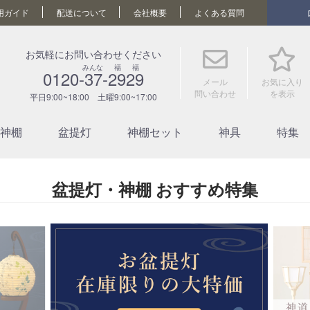
用ガイド
配送について
会社概要
よくある質問
お気軽にお問い合わせください
みんな 福 福
0120-37-2929
メール
お気に入り
問い合わせ
を表示
平日9:00~18:00 土曜9:00~17:00
神棚
盆提灯
神棚セット
神具
特集
盆提灯・神棚 おすすめ特集