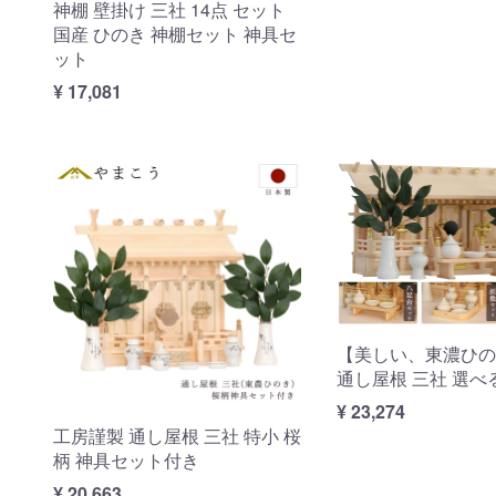
神棚 壁掛け 三社 14点 セット
国産 ひのき 神棚セット 神具セ
ット
¥ 17,081
【美しい、東濃ひの
通し屋根 三社 選べ
¥ 23,274
工房謹製 通し屋根 三社 特小 桜
柄 神具セット付き
¥ 20,663