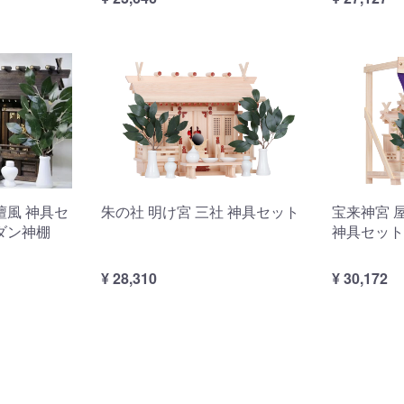
檀風 神具セ
朱の社 明け宮 三社 神具セット
宝来神宮 
ダン神棚
神具セット
¥ 28,310
¥ 30,172