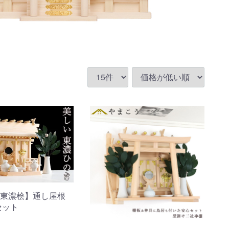
東濃桧】通し屋根
セット