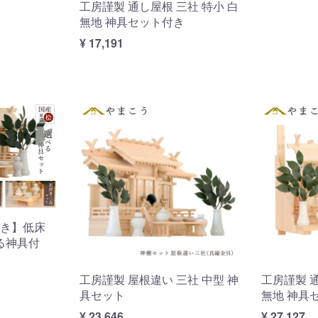
工房謹製 通し屋根 三社 特小 白
無地 神具セット付き
¥ 17,191
き】低床
る神具付
工房謹製 屋根違い 三社 中型 神
工房謹製 通
具セット
無地 神具
¥ 23,646
¥ 27,127