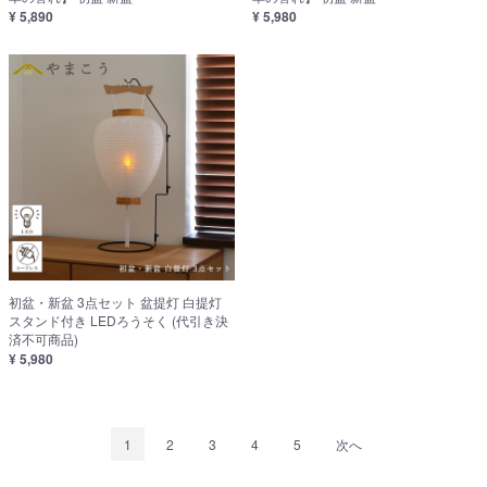
¥ 5,890
¥ 5,980
初盆・新盆 3点セット 盆提灯 白提灯
スタンド付き LEDろうそく (代引き決
済不可商品)
¥ 5,980
1
2
3
4
5
次へ