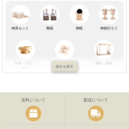
祖霊舎
神具セット
陶器
神鏡
神前灯ろう
折敷・三宝・
その他の神具
棚板・幕板
長膳
送料について
配送について