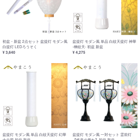
初盆・新盆 2点セット 盆提灯 モダン風
盆提灯 モダン風 単品 白紋天提灯 神華
白提灯 LEDろうそく
-榊紋天- 初盆 新盆
¥ 3,640
¥ 4,275
盆提灯 モダン風 単品 白紋天提灯 幻華
盆提灯 モダン風 一対セット 霊前灯
十六菊 初盆 新盆
【岐阜の誉れ】初盆 新盆