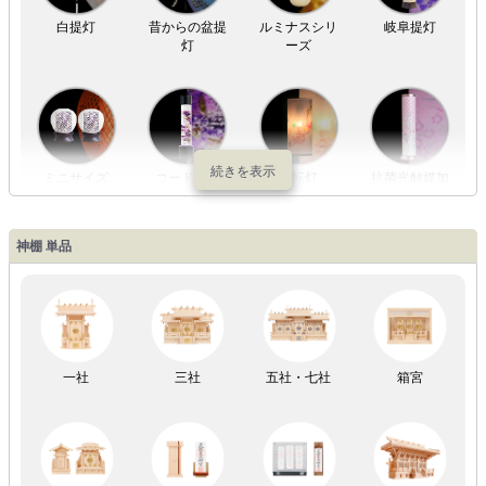
白提灯
昔からの盆提
ルミナスシリ
岐阜提灯
灯
ーズ
ミニサイズ
コードレス
回転灯
抗菌光触媒加
工
神棚 単品
LED灯
七色LED灯
和紙・絹製
木・竹製
一社
三社
五社・七社
箱宮
初盆セット
贈るセット
盆提灯単品
一対セット