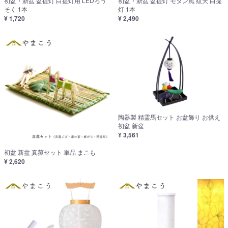
初盆・新盆 盆提灯 白提灯用 LEDろう
初盆・新盆 盆提灯 モダン風 紋天 白提
そく 1本
灯 1本
¥ 1,720
¥ 2,490
陶器製 精霊馬セット お盆飾り お供え
初盆 新盆
¥ 3,561
初盆 新盆 真菰セット 単品 まこも
¥ 2,620