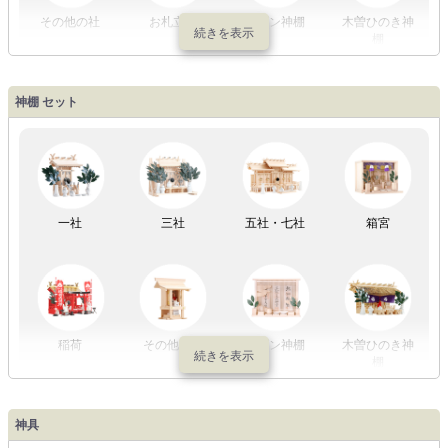
その他の社
お札立て
モダン神棚
木曽ひのき神
棚
盆提灯一万円
盆提灯1万円
盆提灯2万円
盆提灯3万円
神棚 セット
以内
～2万円
～3万円
以上
祖霊舎
外宮
一社
三社
五社・七社
箱宮
やまこうオリ
神棚用盆提灯
ジナル
稲荷
その他の社
モダン神棚
木曽ひのき神
棚
神具