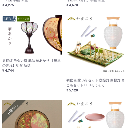
¥ 4,275
¥ 4,670
盆提灯 モダン風 単品 華あかり 【岐阜
の誉れ】初盆 新盆
¥ 4,744
初盆 新盆 3点 セット 盆提灯 白提灯 ま
こもセット LEDろうそく
¥ 5,120
在庫無し