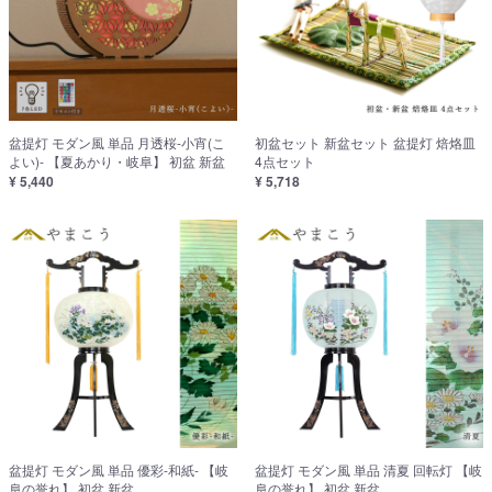
盆提灯 モダン風 単品 月透桜-小宵(こ
初盆セット 新盆セット 盆提灯 焙烙皿
よい)- 【夏あかり・岐阜】 初盆 新盆
4点セット
¥ 5,440
¥ 5,718
盆提灯 モダン風 単品 優彩-和紙- 【岐
盆提灯 モダン風 単品 清夏 回転灯 【岐
阜の誉れ】 初盆 新盆
阜の誉れ】 初盆 新盆