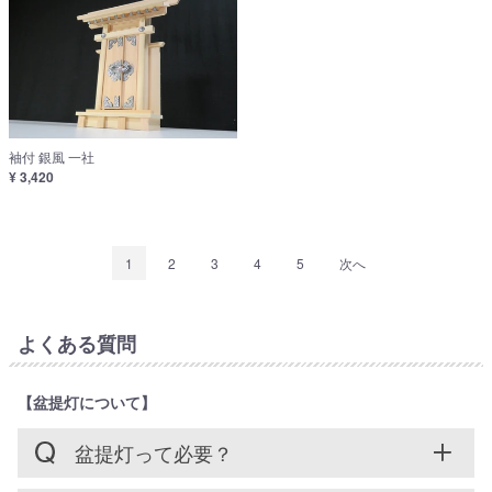
袖付 銀風 一社
¥ 3,420
1
2
3
4
5
次へ
よくある質問
【盆提灯について】
盆提灯って必要？