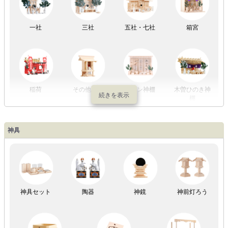
一社
三社
五社・七社
箱宮
やまこうオリ
神棚用盆提灯
ジナル
稲荷
その他の社
モダン神棚
木曽ひのき神
棚
神具
祖霊舎
神具セット
陶器
神鏡
神前灯ろう