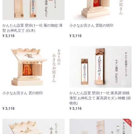
かんたん設置 壁掛け一社 菊の御紋 薄
小さなお宮さん 雲龍の焼印
型 お神札立て (白木)
¥ 3,116
¥ 3,116
小さなお宮さん 雲の焼印
かんたん設置 壁掛け一社 家具調 胡桃
薄型 お神札立て 家具調モダン神棚 (胡
桃色)
¥ 3,116
¥ 3,116