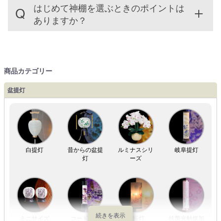
はじめて神棚を選ぶときのポイントは
ありますか？
商品カテゴリー
盆提灯
白提灯
昔からの盆提
ルミナスシリ
岐阜提灯
灯
ーズ
ミニサイズ
コードレス
回転灯
抗菌光触媒加