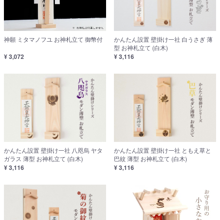
神願 ミタマノフユ お神札立て 御幣付
かんたん設置 壁掛け一社 白うさぎ 薄
型 お神札立て (白木)
¥ 3,072
¥ 3,116
かんたん設置 壁掛け一社 八咫烏 ヤタ
かんたん設置 壁掛け一社 ともえ草と
ガラス 薄型 お神札立て (白木)
巴紋 薄型 お神札立て (白木)
¥ 3,116
¥ 3,116