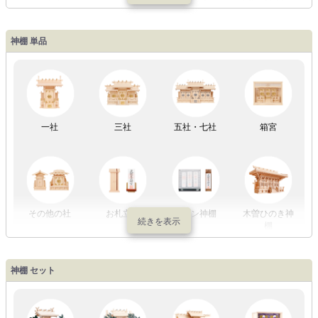
工
神棚 単品
LED灯
七色LED灯
和紙・絹製
木・竹製
一社
三社
五社・七社
箱宮
初盆セット
贈るセット
盆提灯単品
一対セット
その他の社
お札立て
モダン神棚
木曽ひのき神
棚
盆提灯一万円
盆提灯1万円
盆提灯2万円
盆提灯3万円
神棚 セット
以内
～2万円
～3万円
以上
祖霊舎
外宮