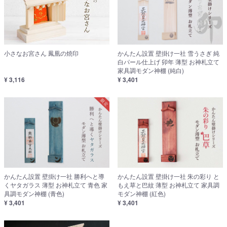
小さなお宮さん 鳳凰の焼印
かんたん設置 壁掛け一社 雪うさぎ 純
白パール仕上げ 卯年 薄型 お神札立て
家具調モダン神棚 (純白)
¥ 3,116
¥ 3,401
かんたん設置 壁掛け一社 勝利へと導
かんたん設置 壁掛け一社 朱の彩り と
くヤタガラス 薄型 お神札立て 青色 家
もえ草と巴紋 薄型 お神札立て 家具調
具調モダン神棚 (青色)
モダン神棚 (紅色)
¥ 3,401
¥ 3,401