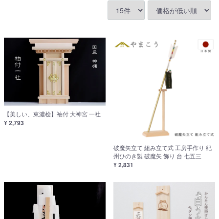
【美しい、東濃桧】袖付 大神宮 一社
¥ 2,793
破魔矢立て 組み立て式 工房手作り 紀
州ひのき製 破魔矢 飾り 台 七五三
¥ 2,831