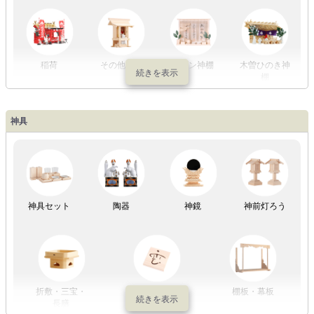
ジナル
稲荷
その他の社
モダン神棚
木曽ひのき神
棚
神具
祖霊舎
神具セット
陶器
神鏡
神前灯ろう
折敷・三宝・
その他の神具
棚板・幕板
長膳