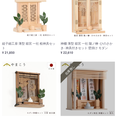
組子細工扉 薄型 箱宮 一社 桧神具セッ
神棚 薄型 箱宮 一社 陽ノ榊 -ひのさか
ト
き- 神具付きセット 壁掛け モダン
¥ 21,850
¥ 22,610
在庫無し