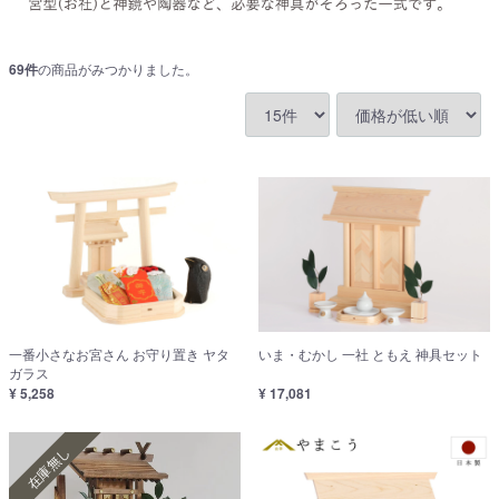
69
件
の商品がみつかりました。
一番小さなお宮さん お守り置き ヤタ
いま・むかし 一社 ともえ 神具セット
ガラス
¥ 5,258
¥ 17,081
在庫無し