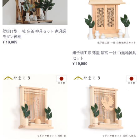
壁掛け型 一社 焦茶 神具セット 家具調
モダン神棚
¥ 18,889
組子細工扉 薄型 箱宮 一社 白無地神具
セット
¥ 19,950