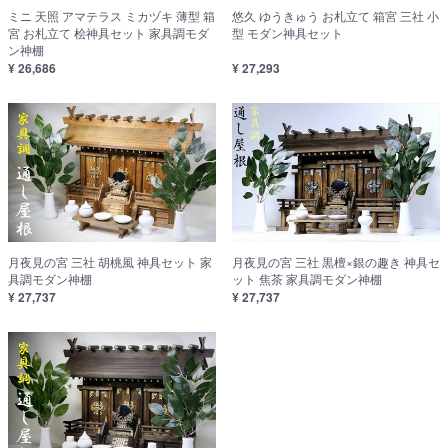
ミニ 天照 アマテラス ミカヅキ 薄型 箱
悠久 ゆうきゅう お札立て 箱宮 三社 小
宮 お札立て 桧神具セット 家具調モダ
型 モダン神具セット
ン神棚
¥ 26,686
¥ 27,293
月夜見の宮 三社 胡桃風 神具セット 家
月夜見の宮 三社 黒檀×銀の趣き 神具セ
具調モダン神棚
ット 焦茶 家具調モダン神棚
¥ 27,737
¥ 27,737