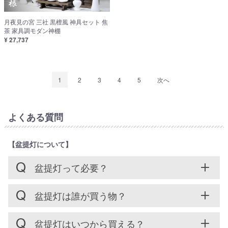
月夜見の宮 三社 黒檀風 神具セット 焦
茶 家具調モダン神棚
¥ 27,737
1
2
3
4
5
次へ
よくある質問
【盆提灯について】
盆提灯って必要？
盆提灯は誰が買う物？
盆提灯はいつから買える？