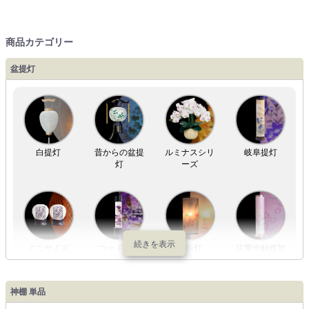
商品カテゴリー
盆提灯
白提灯
昔からの盆提
ルミナスシリ
岐阜提灯
灯
ーズ
ミニサイズ
コードレス
回転灯
抗菌光触媒加
工
神棚 単品