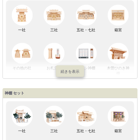
LED灯
七色LED灯
和紙・絹製
木・竹製
一社
三社
五社・七社
箱宮
初盆セット
贈るセット
盆提灯単品
一対セット
その他の社
お札立て
モダン神棚
木曽ひのき神
棚
盆提灯一万円
盆提灯1万円
盆提灯2万円
盆提灯3万円
神棚 セット
以内
～2万円
～3万円
以上
祖霊舎
外宮
一社
三社
五社・七社
箱宮
やまこうオリ
神棚用盆提灯