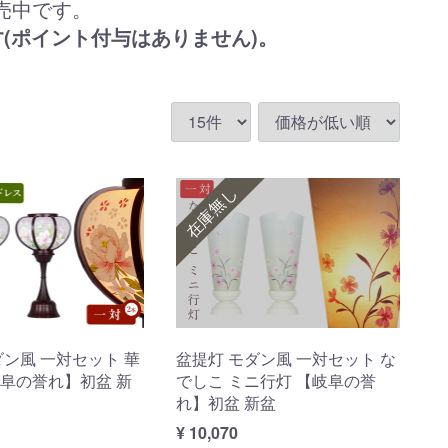
売中です。
(ポイント付与はありません)。
在庫無し
ダン風 一対セット 華
盆提灯 モダン風 一対セット な
阜の誉れ】初盆 新
でしこ ミニ行灯 【岐阜の誉
れ】初盆 新盆
¥ 10,070