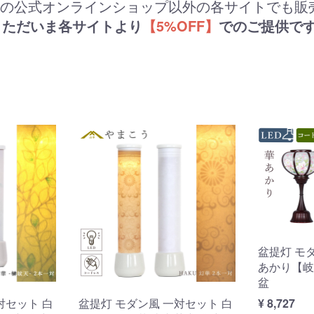
覧の公式オンラインショップ以外の各サイトでも販
、ただいま各サイトより
【5%OFF】
でのご提供です
盆提灯 モ
あかり【岐
盆
¥ 8,727
対セット 白
盆提灯 モダン風 一対セット 白