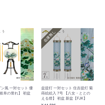
在庫無し
ダン風 一対セット 優
盆提灯 一対セット 住吉提灯 菊
【岐阜の誉れ】 初盆
蒔絵絵入 7号 【八女・ととの
える燈】 初盆 新盆【FJK】