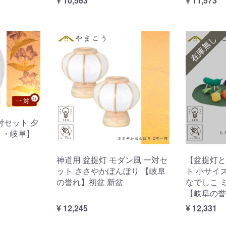
¥ 10,563
¥ 11,573
在庫無し
対セット 夕
り・岐阜】
神道用 盆提灯 モダン風 一対セ
【盆提灯と
ット ささやかぼんぼり 【岐阜
ト 小サイ
の誉れ】初盆 新盆
なでしこ 
【岐阜の誉
¥ 12,245
¥ 12,331