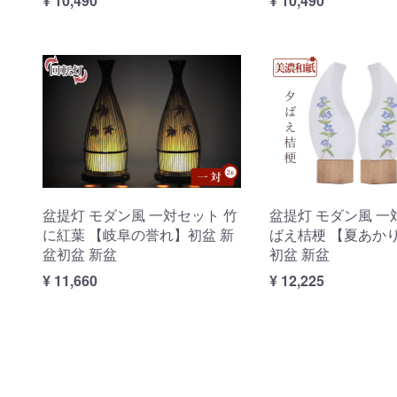
¥ 10,490
¥ 10,490
盆提灯 モダン風 一対セット 竹
盆提灯 モダン風 一
に紅葉 【岐阜の誉れ】初盆 新
ばえ桔梗 【夏あか
盆初盆 新盆
初盆 新盆
¥ 11,660
¥ 12,225