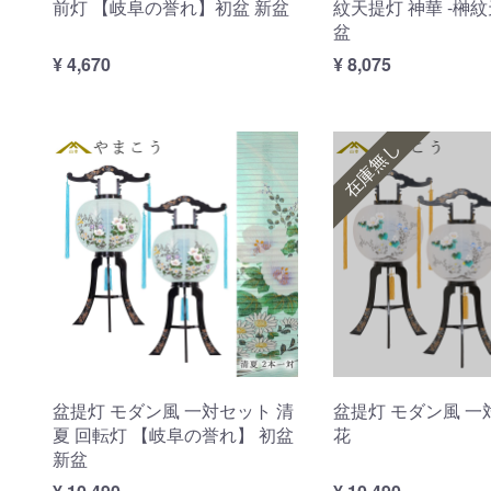
前灯 【岐阜の誉れ】初盆 新盆
紋天提灯 神華 -榊紋
盆
¥ 4,670
¥ 8,075
在庫無し
盆提灯 モダン風 一対セット 清
盆提灯 モダン風 一
夏 回転灯 【岐阜の誉れ】 初盆
花
新盆