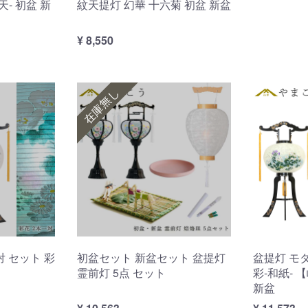
天- 初盆 新
紋天提灯 幻華 十六菊 初盆 新盆
¥ 8,550
在庫無し
対 セット 彩
初盆セット 新盆セット 盆提灯
盆提灯 モ
霊前灯 5点 セット
彩-和紙- 
新盆