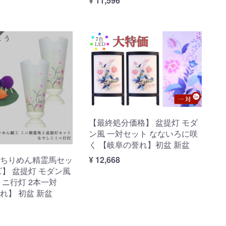
¥ 11,596
【最終処分価格】 盆提灯 モダ
ン風 一対セット なないろに咲
く 【岐阜の誉れ】初盆 新盆
¥ 12,668
ちりめん精霊馬セッ
ズ】 盆提灯 モダン風
ミニ行灯 2本一対
れ】 初盆 新盆