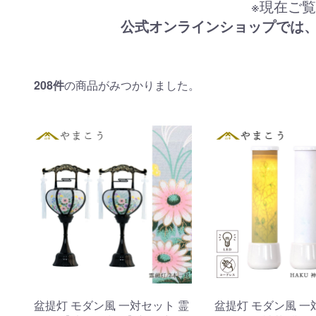
※現在ご
公式オンラインショップでは
208
件
の商品がみつかりました。
盆提灯 モダン風 一対セット 霊
盆提灯 モダン風 一