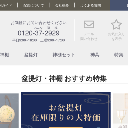
用ガイド
配送について
会社概要
よくある質問
お気軽にお問い合わせください
みんな 福 福
0120-37-2929
メール
お気に入り
問い合わせ
を表示
平日9:00~18:00 土曜9:00~17:00
神棚
盆提灯
神棚セット
神具
特集
盆提灯・神棚 おすすめ特集