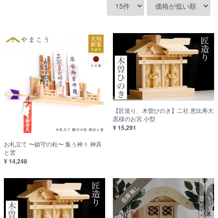
【匠造り、木曽ひのき】二社 恵比寿大
黒様のお宮 小型
¥ 15,291
お札立て 〜鎮守の杜〜 集う神々 神具
と雲
¥ 14,248
在庫無し