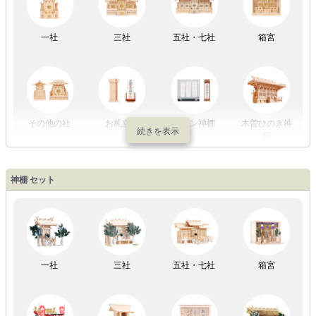
LED灯
七色LED灯
和紙・絹製
木・竹製
一社
三社
五社・七社
箱宮
初盆セット
贈るセット
盆提灯単品
一対セット
その他の社
お札立て
モダン神棚
木曽ひのき神
棚
盆提灯一万円
盆提灯1万円
盆提灯2万円
盆提灯3万円
神棚 セット
以内
～2万円
～3万円
以上
祖霊舎
外宮
一社
三社
五社・七社
箱宮
やまこうオリ
神棚用盆提灯
ジナル