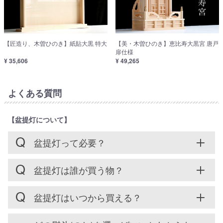
【匠造り、木曽ひのき】紙貼大黒 特大
【美・木曽ひのき】恵比寿大黒宮 唐戸
扉仕様
¥ 35,606
¥ 49,265
よくある質問
【盆提灯について】
盆提灯って必要？
盆提灯は誰が買う物？
盆提灯はいつから買える？