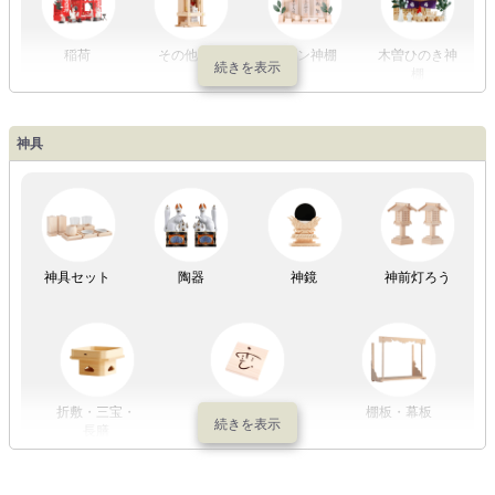
稲荷
その他の社
モダン神棚
木曽ひのき神
棚
神具
祖霊舎
神具セット
陶器
神鏡
神前灯ろう
折敷・三宝・
その他の神具
棚板・幕板
長膳