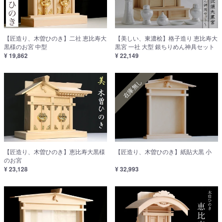
【匠造り、木曽ひのき】二社 恵比寿大
【美しい、東濃桧】格子造り 恵比寿大
黒様のお宮 中型
黒宮 一社 大型 銀ちりめん神具セット
¥ 19,862
¥ 22,149
在庫無し
【匠造り、木曽ひのき】恵比寿大黒様
【匠造り、木曽ひのき】紙貼大黒 小
のお宮
¥ 23,128
¥ 32,993