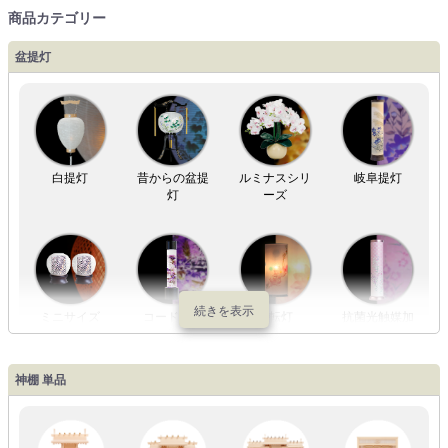
商品カテゴリー
盆提灯
白提灯
昔からの盆提
ルミナスシリ
岐阜提灯
灯
ーズ
ミニサイズ
コードレス
回転灯
抗菌光触媒加
工
神棚 単品