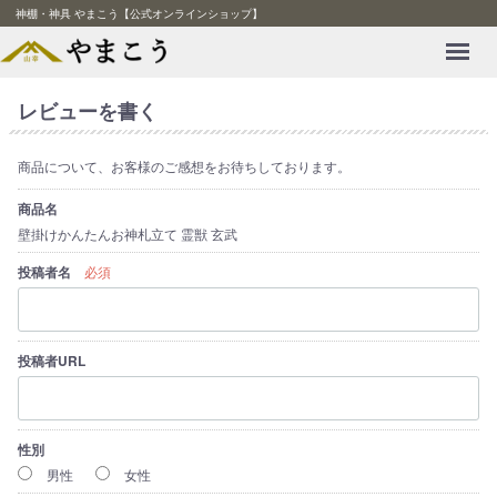
神棚・神具 やまこう【公式オンラインショップ】
Menu
レビューを書く
商品について、お客様のご感想をお待ちしております。
商品名
壁掛けかんたんお神札立て 霊獣 玄武
投稿者名
必須
投稿者URL
性別
男性
女性