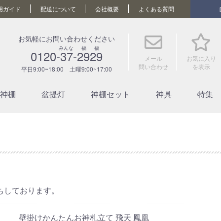
用ガイド
配送について
会社概要
よくある質問
お気軽にお問い合わせください
みんな 福 福
0120-37-2929
メール
お気に入り
問い合わせ
を表示
平日9:00~18:00 土曜9:00~17:00
神棚
盆提灯
神棚セット
神具
特集
ちしております。
壁掛けかんたんお神札立て 飛天 鳳凰