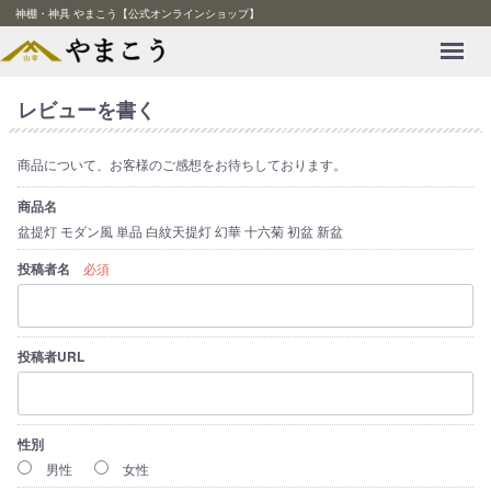
神棚・神具 やまこう【公式オンラインショップ】
Menu
レビューを書く
商品について、お客様のご感想をお待ちしております。
商品名
盆提灯 モダン風 単品 白紋天提灯 幻華 十六菊 初盆 新盆
投稿者名
必須
投稿者URL
性別
男性
女性