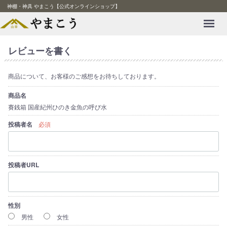
神棚・神具 やまこう【公式オンラインショップ】
Menu
レビューを書く
商品について、お客様のご感想をお待ちしております。
商品名
賽銭箱 国産紀州ひのき金魚の呼び水
投稿者名
必須
投稿者URL
性別
男性
女性