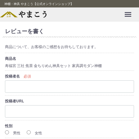
神棚・神具 やまこう【公式オンラインショップ】
Menu
レビューを書く
商品について、お客様のご感想をお待ちしております。
商品名
寿福宮 三社 焦茶 金ちりめん神具セット 家具調モダン神棚
投稿者名
必須
投稿者URL
性別
男性
女性