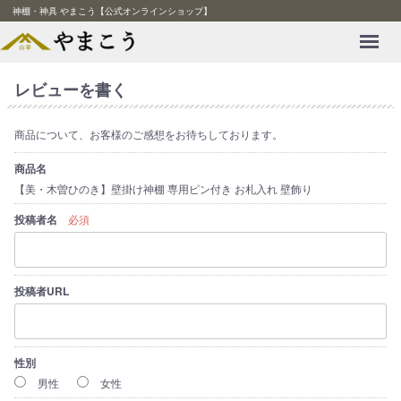
神棚・神具 やまこう【公式オンラインショップ】
Menu
レビューを書く
商品について、お客様のご感想をお待ちしております。
商品名
【美・木曽ひのき】壁掛け神棚 専用ピン付き お札入れ 壁飾り
投稿者名
必須
投稿者URL
性別
男性
女性