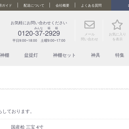
用ガイド
配送について
会社概要
よくある質問
お気軽にお問い合わせください
みんな 福 福
0120-37-2929
メール
お気に入り
問い合わせ
を表示
平日9:00~18:00 土曜9:00~17:00
神棚
盆提灯
神棚セット
神具
特集
ちしております。
国産桧 三宝 4寸