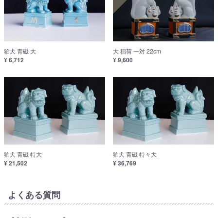
狛犬 青磁 大
大 稲荷 一対 22cm
¥ 6,712
¥ 9,600
狛犬 青磁 特大
狛犬 青磁 特々大
¥ 21,502
¥ 36,769
よくある質問