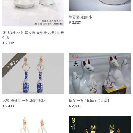
陶器製 鏡餅 小
¥ 2,323
盛り塩セット 盛り塩 固め器 八角皿5枚
付き
¥ 2,176
在庫無し
木製 神酒口 一対 銅判神酒付
稲荷 一対 15.5cm【大型】
¥ 2,411
¥ 2,691