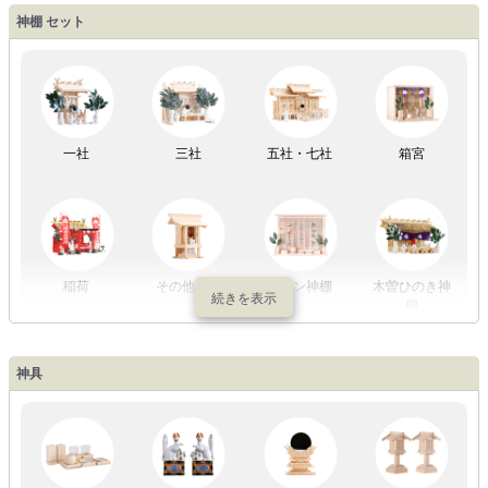
盆提灯一万円
盆提灯1万円
盆提灯2万円
盆提灯3万円
神棚 セット
以内
～2万円
～3万円
以上
祖霊舎
外宮
一社
三社
五社・七社
箱宮
やまこうオリ
神棚用盆提灯
ジナル
稲荷
その他の社
モダン神棚
木曽ひのき神
棚
神具
祖霊舎