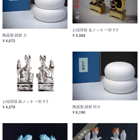
お稲荷様 金メッキ 一対 5寸
陶器製 鏡餅 大
¥ 4,389
¥ 4,072
お稲荷様 銀メッキ 一対 5寸
陶器製 鏡餅 特大
¥ 4,579
¥ 6,196
在庫無し