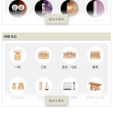
ミニサイズ
コードレス
回転灯
抗菌光触媒加
工
神棚 単品
LED灯
七色LED灯
和紙・絹製
木・竹製
一社
三社
五社・七社
箱宮
初盆セット
贈るセット
盆提灯単品
一対セット
その他の社
お札立て
モダン神棚
木曽ひのき神
棚