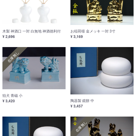
木製 神酒口 一対 白無地 神酒徳利付
お稲荷様 金メッキ 一対 3寸
¥ 2,696
¥ 3,169
在庫無し
狛犬 青磁 小
陶器製 鏡餅 中
¥ 3,420
¥ 3,457
在庫無し