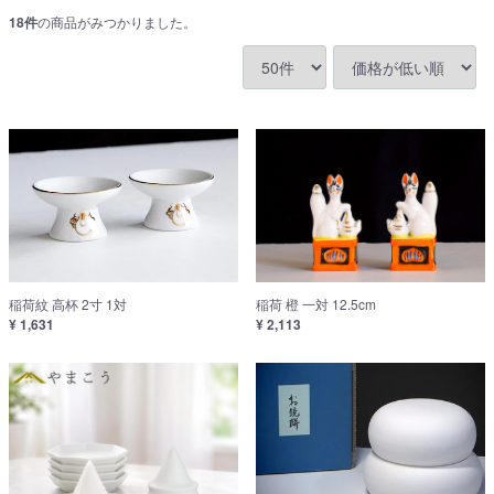
18
件
の商品がみつかりました。
稲荷紋 高杯 2寸 1対
稲荷 橙 一対 12.5cm
¥ 1,631
¥ 2,113