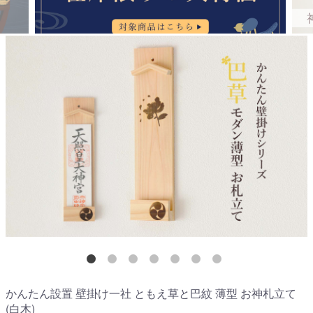
かんたん設置 壁掛け一社 ともえ草と巴紋 薄型 お神札立て
(白木)