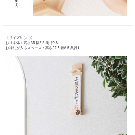
【サイズ約(cm)】
お社本体：高さ35 幅8.5 奥行2.8
お神札が入るスペース：高さ27.5 幅8.5 奥行1