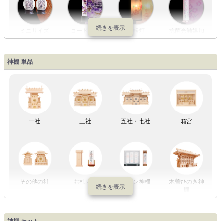
ミニサイズ
コードレス
回転灯
抗菌光触媒加
工
神棚 単品
LED灯
七色LED灯
和紙・絹製
木・竹製
一社
三社
五社・七社
箱宮
初盆セット
贈るセット
盆提灯単品
一対セット
その他の社
お札立て
モダン神棚
木曽ひのき神
棚
盆提灯一万円
盆提灯1万円
盆提灯2万円
盆提灯3万円
神棚 セット