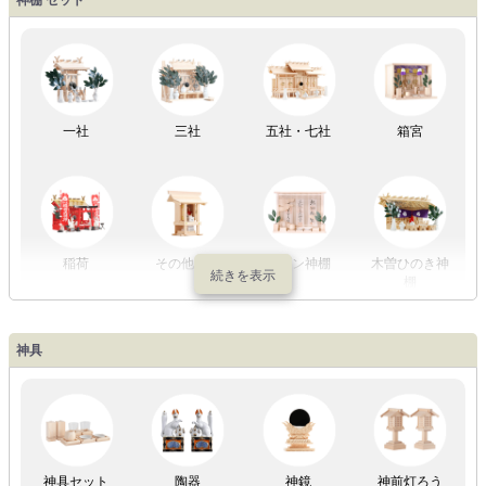
以内
～2万円
～3万円
以上
祖霊舎
外宮
一社
三社
五社・七社
箱宮
やまこうオリ
神棚用盆提灯
ジナル
稲荷
その他の社
モダン神棚
木曽ひのき神
棚
神具
祖霊舎
神具セット
陶器
神鏡
神前灯ろう