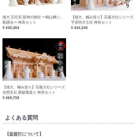
雄大 五社宮 龍神の御社 〜鶴は舞い、
【雄大、極み造り】荘厳大社シリーズ
龍踊る〜 神具セット
平安特大七社 神具セット
¥ 430,364
¥ 444,240
【雄大、極み造り】荘厳大社シリーズ
光明五社 唐破風造り 神具セット
¥ 469,759
よくある質問
【盆提灯について】