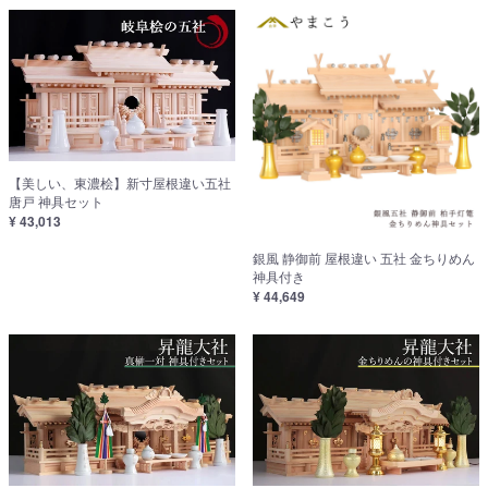
【美しい、東濃桧】新寸屋根違い五社
唐戸 神具セット
¥ 43,013
銀風 静御前 屋根違い 五社 金ちりめん
神具付き
¥ 44,649