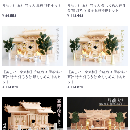
昇龍大社 五社 特々大 真榊 神具セット
昇龍大社 五社 特々大 金ちりめん神具
金/黒 灯ろう 黄金龍彫神鏡セット
¥ 96,558
¥ 113,468
【美しい、東濃桧】升組造り 屋根違い
【美しい、東濃桧】升組造り 屋根違い
五社 特大 灯ろう付 銀ちりめん神具セ
五社 特大 灯ろう付 金ちりめん神具セ
ット
ット
¥ 114,820
¥ 114,820