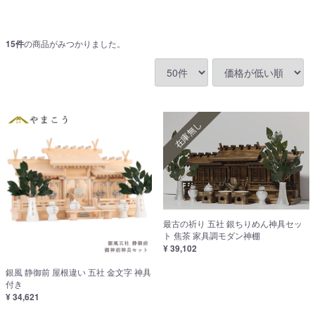
15
件
の商品がみつかりました。
在庫無し
最古の祈り 五社 銀ちりめん神具セッ
ト 焦茶 家具調モダン神棚
¥ 39,102
銀風 静御前 屋根違い 五社 金文字 神具
付き
¥ 34,621