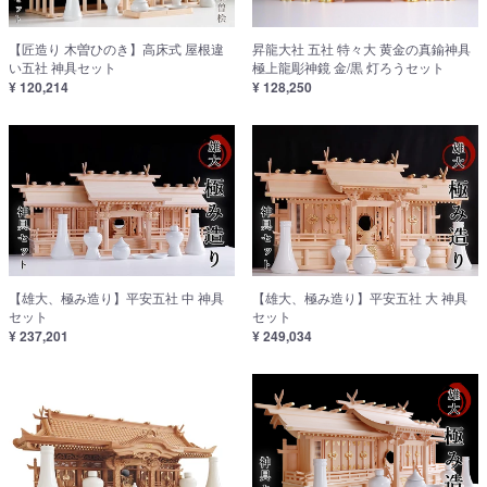
【匠造り 木曽ひのき】高床式 屋根違
昇龍大社 五社 特々大 黄金の真鍮神具
い五社 神具セット
極上龍彫神鏡 金/黒 灯ろうセット
¥ 120,214
¥ 128,250
【雄大、極み造り】平安五社 中 神具
【雄大、極み造り】平安五社 大 神具
セット
セット
¥ 237,201
¥ 249,034