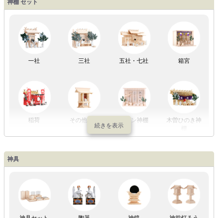
神棚 セット
以内
～2万円
～3万円
以上
祖霊舎
外宮
一社
三社
五社・七社
箱宮
やまこうオリ
神棚用盆提灯
ジナル
稲荷
その他の社
モダン神棚
木曽ひのき神
棚
神具
祖霊舎
神具セット
陶器
神鏡
神前灯ろう