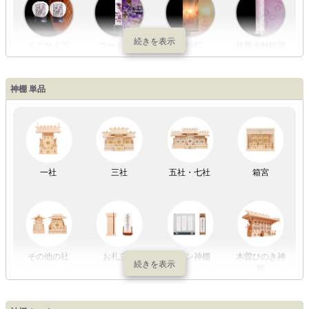
ミニサイズ
コードレス
回転灯
抗菌光触媒加
工
神棚 単品
LED灯
七色LED灯
和紙・絹製
木・竹製
一社
三社
五社・七社
箱宮
初盆セット
贈るセット
盆提灯単品
一対セット
その他の社
お札立て
モダン神棚
木曽ひのき神
棚
盆提灯一万円
盆提灯1万円
盆提灯2万円
盆提灯3万円