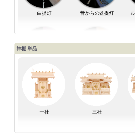
白提灯
昔からの盆提灯
神棚 単品
抗菌光触媒加工
LED灯
一社
三社