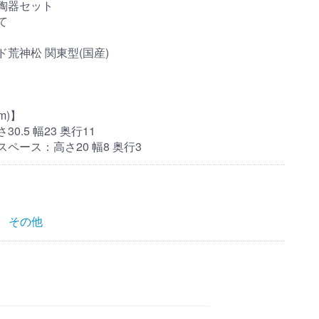
陶器セット
て
荒神松 関東型(国産)
m)】
0.5 幅23 奥行11
ペース：高さ20 幅8 奥行3
その他