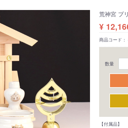
荒神宮 プ
¥ 12,16
商品コード：
数量
【付属品】