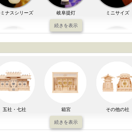
ルミナスシリーズ
岐阜提灯
ミニサイズ
七色LED灯
和紙・絹製
木・竹製
五社・七社
箱宮
その他の社