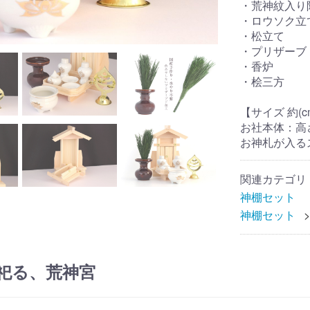
・荒神紋入り
・ロウソク立
・松立て
・プリザーブド
・香炉
・桧三方
【サイズ 約(c
お社本体：高さ3
お神札が入るス
関連カテゴリ
神棚セット
神棚セット
を祀る、荒神宮