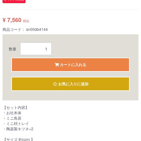
¥ 7,560
税込
商品コード：
sn00db4144
数量
カートに入れる
お気に入りに追加
【セット内容】
・お社本体
・ミニ鳥居
・ミニ枡トレイ
・陶器製キツネ×2
【サイズ 約(cm) 】