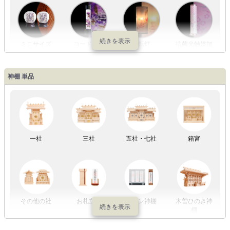
ミニサイズ
コードレス
回転灯
抗菌光触媒加
工
神棚 単品
LED灯
七色LED灯
和紙・絹製
木・竹製
一社
三社
五社・七社
箱宮
初盆セット
贈るセット
盆提灯単品
一対セット
その他の社
お札立て
モダン神棚
木曽ひのき神
棚