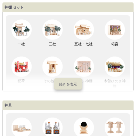
盆提灯一万円
盆提灯1万円
盆提灯2万円
盆提灯3万円
神棚 セット
以内
～2万円
～3万円
以上
祖霊舎
外宮
一社
三社
五社・七社
箱宮
やまこうオリ
神棚用盆提灯
ジナル
稲荷
その他の社
モダン神棚
木曽ひのき神
棚
神具
祖霊舎