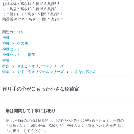
お社本体：高さ14.2 幅12.3 奥行6.5
ミニ鳥居：高さ13.3 幅15.8 奥行3
ミニ枡トレイ：高さ1.5 幅6.7 奥行6.7
陶器製 キツネ：高さ5.5 幅2.5 奥行3.5
関連カテゴリ
神棚
神棚
その他
神棚セット
神棚セット
稲荷
特集
特集
やまこうオリジナルシリーズ
特集
やまこうオリジナルシリーズ
小さなお宮さん
作り手の心がこもった小さな稲荷宮
扉は開閉して丁寧にお祀り
美しい稲荷のお宮は扉を開け、お守りやおみくじが収められます。手前の
「折敷」にも、縁起小物、指輪など、神様の近くに置きたいものを自由に
「お祀り」してください。