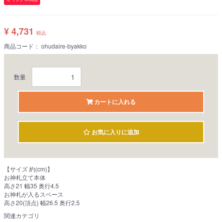
¥ 4,731
税込
商品コード：
ohudaire-byakko
数量
カートに入れる
お気に入りに追加
【サイズ 約(cm)】
お神札立て本体
高さ21 幅35 奥行4.5
お神札が入るスペース
高さ20(頂点) 幅26.5 奥行2.5
関連カテゴリ