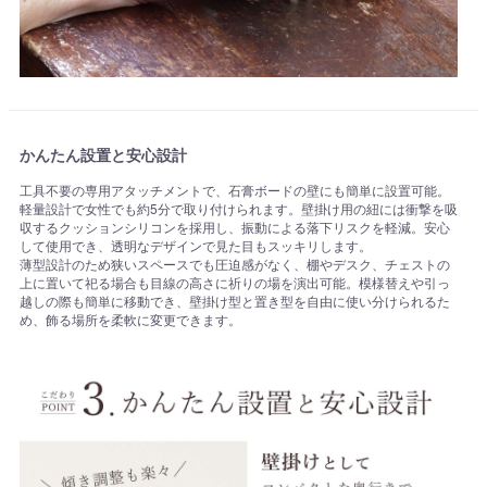
かんたん設置と安心設計
工具不要の専用アタッチメントで、石膏ボードの壁にも簡単に設置可能。
軽量設計で女性でも約5分で取り付けられます。壁掛け用の紐には衝撃を吸
収するクッションシリコンを採用し、振動による落下リスクを軽減。安心
して使用でき、透明なデザインで見た目もスッキリします。
薄型設計のため狭いスペースでも圧迫感がなく、棚やデスク、チェストの
上に置いて祀る場合も目線の高さに祈りの場を演出可能。模様替えや引っ
越しの際も簡単に移動でき、壁掛け型と置き型を自由に使い分けられるた
め、飾る場所を柔軟に変更できます。