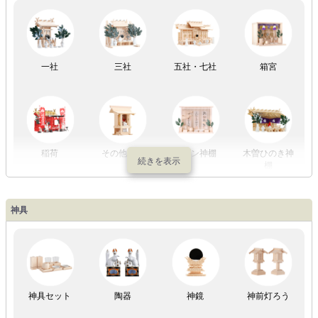
祖霊舎
外宮
一社
三社
五社・七社
箱宮
やまこうオリ
神棚用盆提灯
ジナル
稲荷
その他の社
モダン神棚
木曽ひのき神
棚
神具
祖霊舎
神具セット
陶器
神鏡
神前灯ろう