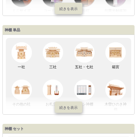
ミニサイズ
コードレス
回転灯
抗菌光触媒加
工
神棚 単品
LED灯
七色LED灯
和紙・絹製
木・竹製
一社
三社
五社・七社
箱宮
初盆セット
贈るセット
盆提灯単品
一対セット
その他の社
お札立て
モダン神棚
木曽ひのき神
棚
盆提灯一万円
盆提灯1万円
盆提灯2万円
盆提灯3万円
神棚 セット
以内
～2万円
～3万円
以上