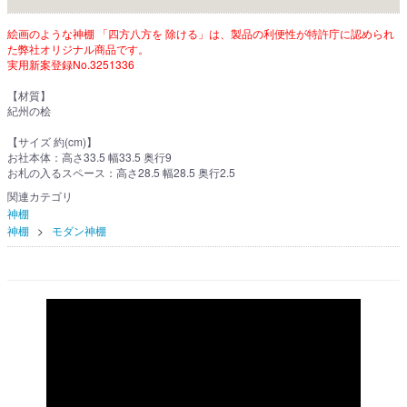
絵画のような神棚 「四方八方を 除ける」は、製品の利便性が特許庁に認められ
た弊社オリジナル商品です。
実用新案登録No.3251336
【材質】
紀州の桧
【サイズ 約(cm)】
お社本体：高さ33.5 幅33.5 奥行9
お札の入るスペース：高さ28.5 幅28.5 奥行2.5
関連カテゴリ
神棚
神棚
モダン神棚