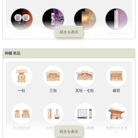
ミニサイズ
コードレス
回転灯
抗菌光触媒加
工
神棚 単品
LED灯
七色LED灯
和紙・絹製
木・竹製
一社
三社
五社・七社
箱宮
初盆セット
贈るセット
盆提灯単品
一対セット
その他の社
お札立て
モダン神棚
木曽ひのき神
棚