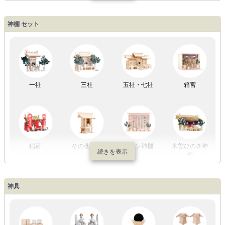
盆提灯一万円
盆提灯1万円
盆提灯2万円
盆提灯3万円
神棚 セット
以内
～2万円
～3万円
以上
祖霊舎
外宮
一社
三社
五社・七社
箱宮
やまこうオリ
神棚用盆提灯
ジナル
稲荷
その他の社
モダン神棚
木曽ひのき神
棚
神具
祖霊舎