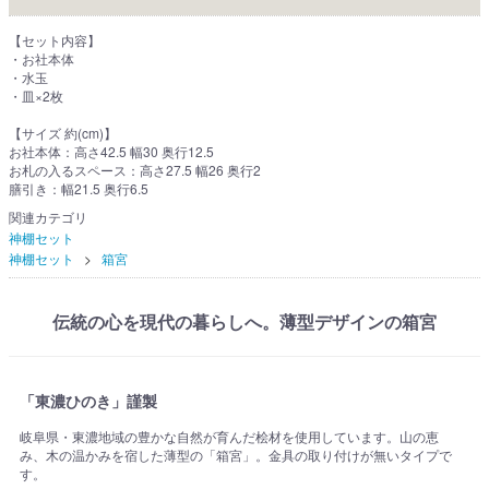
【セット内容】
・お社本体
・水玉
・皿×2枚
【サイズ 約(cm)】
お社本体：高さ42.5 幅30 奥行12.5
お札の入るスペース：高さ27.5 幅26 奥行2
膳引き：幅21.5 奥行6.5
関連カテゴリ
神棚セット
神棚セット
箱宮
伝統の心を現代の暮らしへ。薄型デザインの箱宮
「東濃ひのき」謹製
岐阜県・東濃地域の豊かな自然が育んだ桧材を使用しています。山の恵
み、木の温かみを宿した薄型の「箱宮」。金具の取り付けが無いタイプで
す。