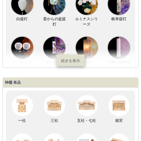
白提灯
昔からの盆提
ルミナスシリ
岐阜提灯
灯
ーズ
ミニサイズ
コードレス
回転灯
抗菌光触媒加
工
神棚 単品
LED灯
七色LED灯
和紙・絹製
木・竹製
一社
三社
五社・七社
箱宮