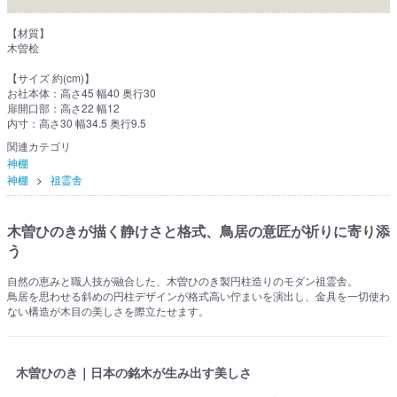
【材質】
木曽桧
【サイズ 約(cm)】
お社本体：高さ45 幅40 奥行30
扉開口部：高さ22 幅12
内寸：高さ30 幅34.5 奥行9.5
関連カテゴリ
神棚
神棚
祖霊舎
木曽ひのきが描く静けさと格式、鳥居の意匠が祈りに寄り添
う
自然の恵みと職人技が融合した、木曽ひのき製円柱造りのモダン祖霊舎。
鳥居を思わせる斜めの円柱デザインが格式高い佇まいを演出し、金具を一切使わ
ない構造が木目の美しさを際立たせます。
木曽ひのき｜日本の銘木が生み出す美しさ