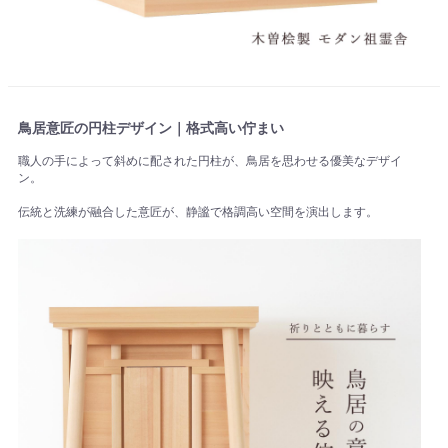
鳥居意匠の円柱デザイン｜格式高い佇まい
職人の手によって斜めに配された円柱が、鳥居を思わせる優美なデザイ
ン。
伝統と洗練が融合した意匠が、静謐で格調高い空間を演出します。