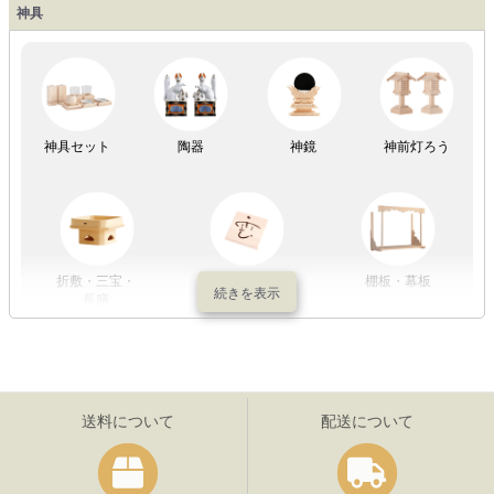
神具
祖霊舎
神具セット
陶器
神鏡
神前灯ろう
折敷・三宝・
その他の神具
棚板・幕板
長膳
送料について
配送について