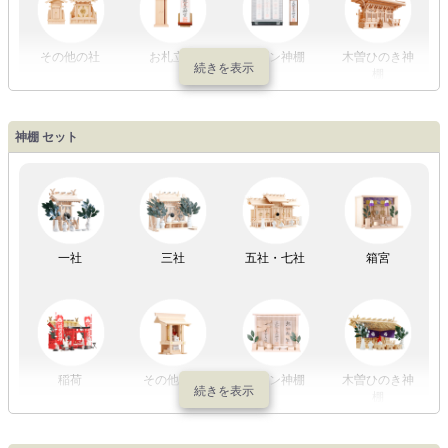
初盆セット
贈るセット
盆提灯単品
一対セット
その他の社
お札立て
モダン神棚
木曽ひのき神
棚
盆提灯一万円
盆提灯1万円
盆提灯2万円
盆提灯3万円
神棚 セット
以内
～2万円
～3万円
以上
祖霊舎
外宮
一社
三社
五社・七社
箱宮
やまこうオリ
神棚用盆提灯
ジナル
稲荷
その他の社
モダン神棚
木曽ひのき神
棚