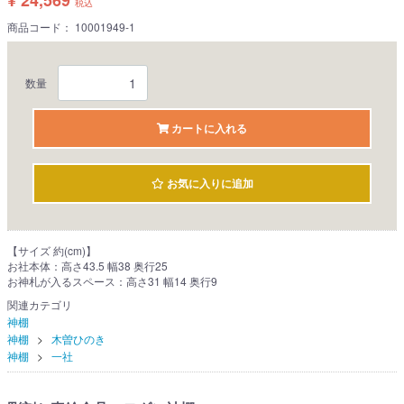
¥ 24,569
税込
商品コード：
10001949-1
数量
カートに入れる
お気に入りに追加
【サイズ 約(cm)】
お社本体：高さ43.5 幅38 奥行25
お神札が入るスペース：高さ31 幅14 奥行9
関連カテゴリ
神棚
神棚
木曽ひのき
神棚
一社