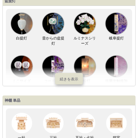
盆提灯
白提灯
昔からの盆提
ルミナスシリ
岐阜提灯
灯
ーズ
ミニサイズ
コードレス
回転灯
抗菌光触媒加
工
神棚 単品
LED灯
七色LED灯
和紙・絹製
木・竹製
一社
三社
五社・七社
箱宮