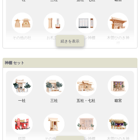
初盆セット
贈るセット
盆提灯単品
一対セット
その他の社
お札立て
モダン神棚
木曽ひのき神
棚
盆提灯一万円
盆提灯1万円
盆提灯2万円
盆提灯3万円
神棚 セット
以内
～2万円
～3万円
以上
祖霊舎
外宮
一社
三社
五社・七社
箱宮
やまこうオリ
神棚用盆提灯
ジナル
稲荷
その他の社
モダン神棚
木曽ひのき神