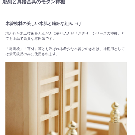
彫刻と真鍮金具のモダン神棚
木曽桧材の美しい木肌と繊細な組み上げ
培われた木工技術をふんだんに盛り込んだ「匠造り」シリーズの神棚。と
ても上品で高貴な雰囲気です。
「尾州桧」「官材」等とも呼ばれる希少な木曽ひのき材は、神棚用として
は最高級品のみに使用されます。