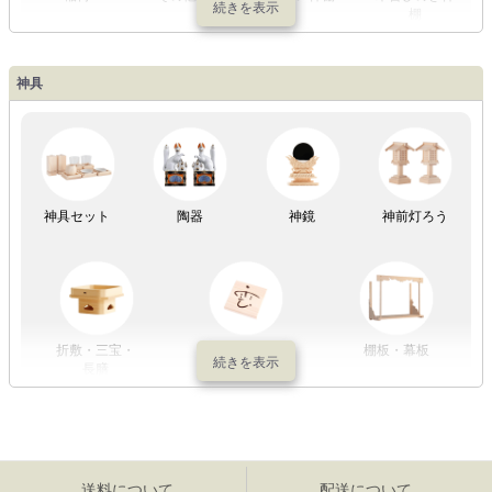
棚
神具
祖霊舎
神具セット
陶器
神鏡
神前灯ろう
折敷・三宝・
その他の神具
棚板・幕板
長膳
送料について
配送について