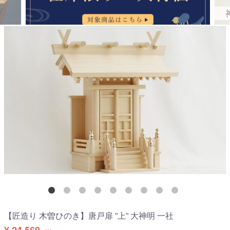
【匠造り 木曽ひのき】唐戸扉 ”上” 大神明 一社