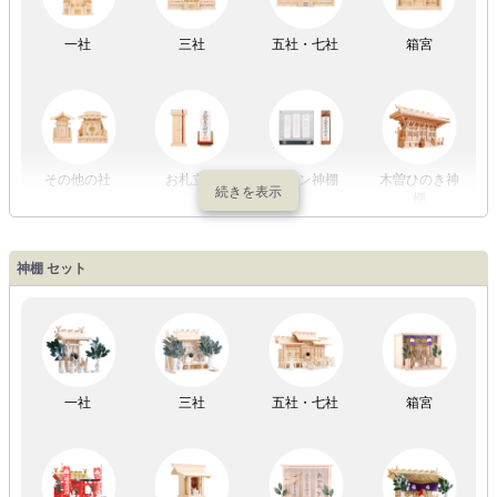
一社
三社
五社・七社
箱宮
初盆セット
贈るセット
盆提灯単品
一対セット
その他の社
お札立て
モダン神棚
木曽ひのき神
棚
盆提灯一万円
盆提灯1万円
盆提灯2万円
盆提灯3万円
神棚 セット
以内
～2万円
～3万円
以上
祖霊舎
外宮
一社
三社
五社・七社
箱宮
やまこうオリ
神棚用盆提灯
ジナル