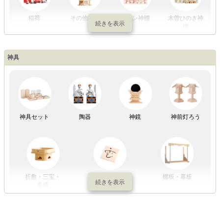
稲荷
その他の社
モダン神棚
木曽ひのき神
棚
神具
祖霊舎
神具セット
陶器
神鏡
神前灯ろう
折敷・三宝・
その他の神具
棚板・幕板
長膳