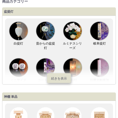
商品カテゴリー
盆提灯
白提灯
昔からの盆提
ルミナスシリ
岐阜提灯
灯
ーズ
ミニサイズ
コードレス
回転灯
抗菌光触媒加
工
神棚 単品
LED灯
七色LED灯
和紙・絹製
木・竹製