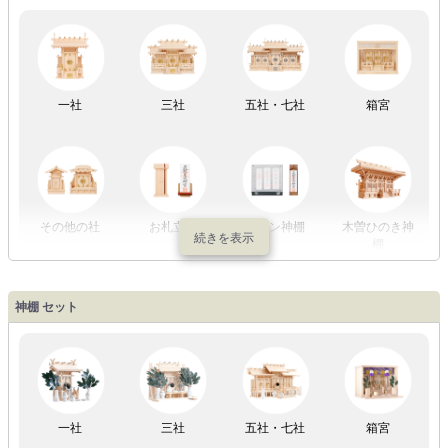
LED灯
七色LED灯
和紙・絹製
木・竹製
一社
三社
五社・七社
箱宮
初盆セット
贈るセット
盆提灯単品
一対セット
その他の社
お札立て
モダン神棚
木曽ひのき神
棚
盆提灯一万円
盆提灯1万円
盆提灯2万円
盆提灯3万円
神棚 セット
以内
～2万円
～3万円
以上
祖霊舎
外宮
一社
三社
五社・七社
箱宮
やまこうオリ
神棚用盆提灯