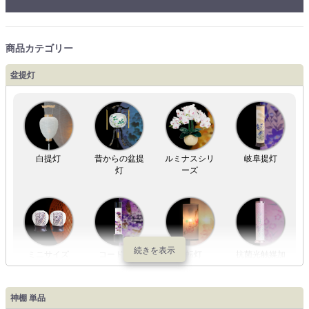
商品カテゴリー
盆提灯
白提灯
昔からの盆提
ルミナスシリ
岐阜提灯
灯
ーズ
ミニサイズ
コードレス
回転灯
抗菌光触媒加
工
神棚 単品