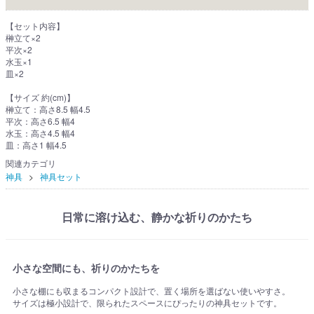
【セット内容】
榊立て×2
平次×2
水玉×1
皿×2
【サイズ 約(cm)】
榊立て：高さ8.5 幅4.5
平次：高さ6.5 幅4
水玉：高さ4.5 幅4
皿：高さ1 幅4.5
関連カテゴリ
神具
神具セット
日常に溶け込む、静かな祈りのかたち
小さな空間にも、祈りのかたちを
小さな棚にも収まるコンパクト設計で、置く場所を選ばない使いやすさ。
サイズは極小設計で、限られたスペースにぴったりの神具セットです。