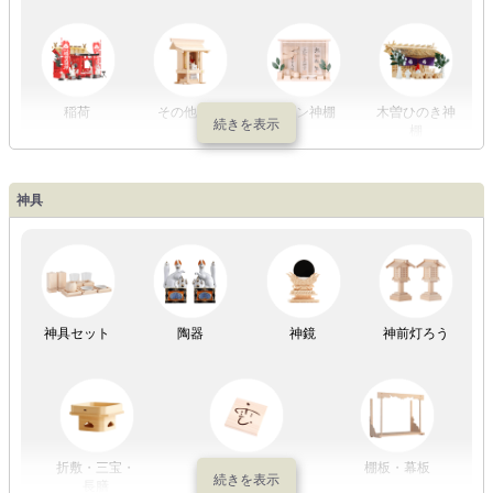
ジナル
稲荷
その他の社
モダン神棚
木曽ひのき神
棚
神具
祖霊舎
神具セット
陶器
神鏡
神前灯ろう
折敷・三宝・
その他の神具
棚板・幕板
長膳