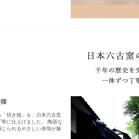
起猫
る「招き猫」を、日本六古窯
寧に仕上げました。 陶器な
感じられるやさしい表情が魅