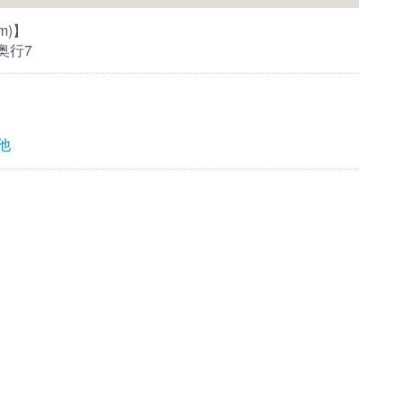
m)】
 奥行7
他