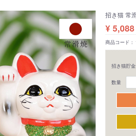
招き猫 常滑
¥ 5,088
商品コード：
招き猫貯
数量