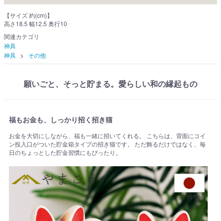
【サイズ 約(cm)】
高さ18.5 幅12.5 奥行10
関連カテゴリ
神具
神具
その他
願いごと、そっと貯まる。愛らしい和の縁起もの
福もお金も、しっかり招く招き猫
お金を大切にしながら、福も一緒に招いてくれる。 こちらは、背面にコイ
ン投入口がついた貯金箱タイプの招き猫です。 ただ飾るだけではなく、毎
日のちょっとした貯金習慣にもぴったり。