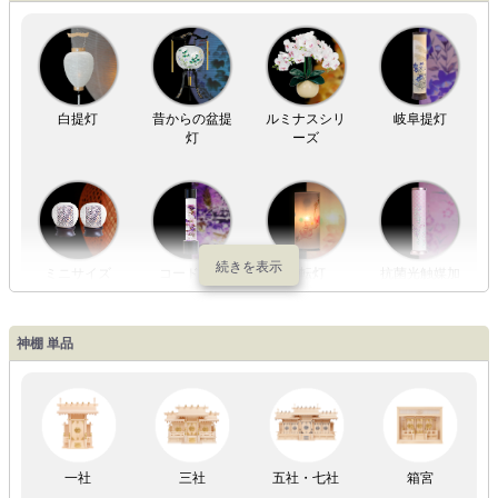
白提灯
昔からの盆提
ルミナスシリ
岐阜提灯
灯
ーズ
ミニサイズ
コードレス
回転灯
抗菌光触媒加
工
神棚 単品
LED灯
七色LED灯
和紙・絹製
木・竹製
一社
三社
五社・七社
箱宮