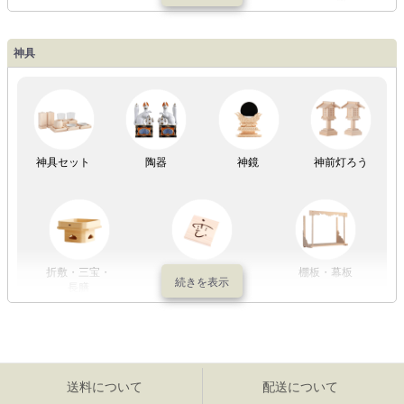
神具
祖霊舎
神具セット
陶器
神鏡
神前灯ろう
折敷・三宝・
その他の神具
棚板・幕板
長膳
送料について
配送について