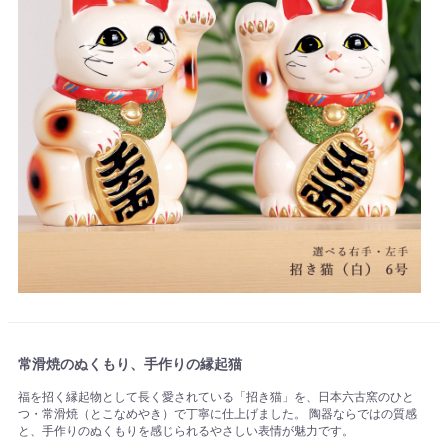
常滑焼のぬくもり、手作りの縁起猫
福を招く縁起物として長く愛されている「招き猫」を、日本六古窯のひと
つ・常滑焼（とこなめやき）で丁寧に仕上げました。 陶器ならではの質感
と、手作りのぬくもりを感じられるやさしい表情が魅力です。