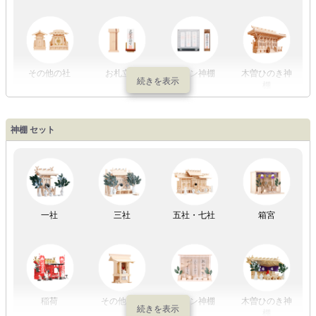
初盆セット
贈るセット
盆提灯単品
一対セット
その他の社
お札立て
モダン神棚
木曽ひのき神
棚
盆提灯一万円
盆提灯1万円
盆提灯2万円
盆提灯3万円
神棚 セット
以内
～2万円
～3万円
以上
祖霊舎
外宮
一社
三社
五社・七社
箱宮
やまこうオリ
神棚用盆提灯
ジナル
稲荷
その他の社
モダン神棚
木曽ひのき神
棚