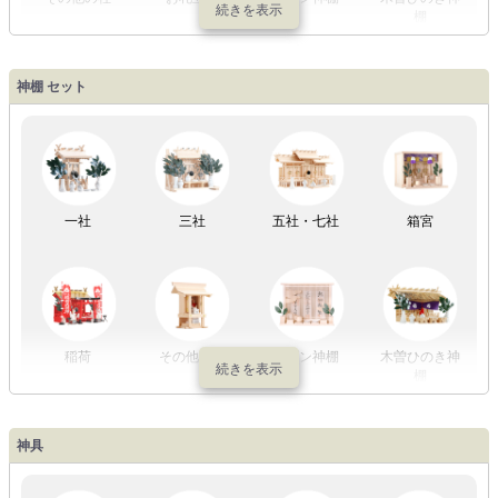
棚
盆提灯一万円
盆提灯1万円
盆提灯2万円
盆提灯3万円
神棚 セット
以内
～2万円
～3万円
以上
祖霊舎
外宮
一社
三社
五社・七社
箱宮
やまこうオリ
神棚用盆提灯
ジナル
稲荷
その他の社
モダン神棚
木曽ひのき神
棚
神具