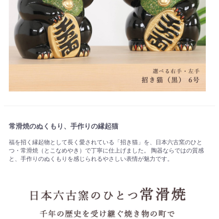
常滑焼のぬくもり、手作りの縁起猫
福を招く縁起物として長く愛されている「招き猫」を、日本六古窯のひと
つ・常滑焼（とこなめやき）で丁寧に仕上げました。 陶器ならではの質感
と、手作りのぬくもりを感じられるやさしい表情が魅力です。