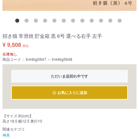
招き猫 常滑焼 貯金箱 黒 6号 選べる右手 左手
¥ 9,508
税込
在庫無し
商品コード：
tn44bg5647 ～ tn44bg5648
ただいま品切れ中です
お気に入りに追加
【サイズ 約(cm)】
高さ18.5 幅12.5 奥行10
関連カテゴリ
神具