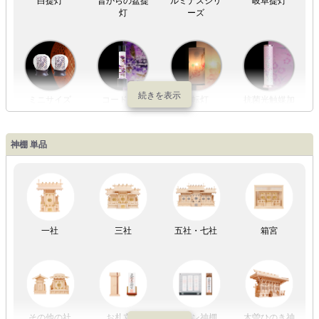
灯
ーズ
ミニサイズ
コードレス
回転灯
抗菌光触媒加
工
神棚 単品
LED灯
七色LED灯
和紙・絹製
木・竹製
一社
三社
五社・七社
箱宮
初盆セット
贈るセット
盆提灯単品
一対セット
その他の社
お札立て
モダン神棚
木曽ひのき神