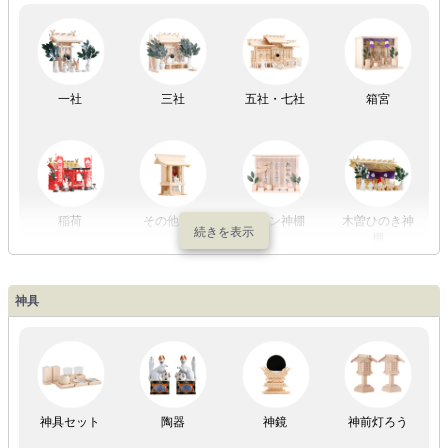
祖霊舎
外宮
一社
三社
五社・七社
箱宮
やまこうオリ
神棚用盆提灯
ジナル
稲荷
その他の社
モダン神棚
木曽ひのき神
棚
神具
祖霊舎
神具セット
陶器
神鏡
神前灯ろう