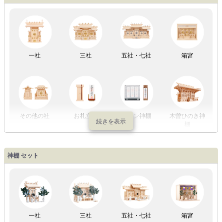
LED灯
七色LED灯
和紙・絹製
木・竹製
一社
三社
五社・七社
箱宮
初盆セット
贈るセット
盆提灯単品
一対セット
その他の社
お札立て
モダン神棚
木曽ひのき神
棚
盆提灯一万円
盆提灯1万円
盆提灯2万円
盆提灯3万円
神棚 セット
以内
～2万円
～3万円
以上
祖霊舎
外宮
一社
三社
五社・七社
箱宮