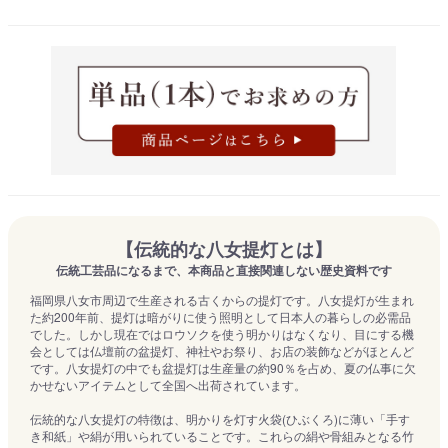
【伝統的な八女提灯とは】
伝統工芸品になるまで、本商品と直接関連しない歴史資料です
福岡県八女市周辺で生産される古くからの提灯です。八女提灯が生まれ
た約200年前、提灯は暗がりに使う照明として日本人の暮らしの必需品
でした。しかし現在ではロウソクを使う明かりはなくなり、目にする機
会としては仏壇前の盆提灯、神社やお祭り、お店の装飾などがほとんど
です。八女提灯の中でも盆提灯は生産量の約90％を占め、夏の仏事に欠
かせないアイテムとして全国へ出荷されています。
伝統的な八女提灯の特徴は、明かりを灯す火袋(ひぶくろ)に薄い「手す
き和紙」や絹が用いられていることです。これらの絹や骨組みとなる竹