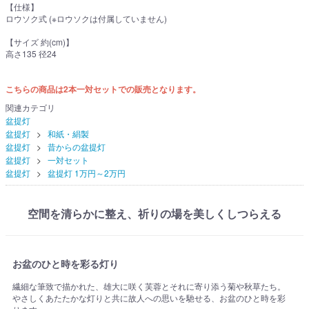
【仕様】
ロウソク式 (※ロウソクは付属していません)
【サイズ 約(cm)】
高さ135 径24
こちらの商品は2本一対セットでの販売となります。
関連カテゴリ
盆提灯
盆提灯
和紙・絹製
盆提灯
昔からの盆提灯
盆提灯
一対セット
盆提灯
盆提灯 1万円～2万円
空間を清らかに整え、祈りの場を美しくしつらえる
お盆のひと時を彩る灯り
繊細な筆致で描かれた、雄大に咲く芙蓉とそれに寄り添う菊や秋草たち。
やさしくあたたかな灯りと共に故人への思いを馳せる、お盆のひと時を彩