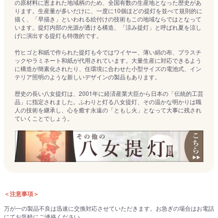
の原材料に恵まれた地域柄のため、全国有数の生産地となった歴史があ
ります。生産量が多いだけに、一度に10個ほどの提灯を並べて規則的に
描く、「早描き」といわれる絵付けの技術もこの地域ならではとなって
います。提灯内部の光源が透ける構造、「涼み提灯」と呼ばれ夏を涼し
げに演出する提灯も特徴的です。
竹ヒゴと和紙で作られた提灯も今ではワイヤー、薄い絹の布、プラスチ
ックやラミネート和紙が代用されています。大量生産に対応できるよう
に構造が簡素化されたり、住環境に合わせた小型サイズの電池式、イン
テリア照明のような新しいデザインの製品もあります。
歴史の長い八女提灯は、2001年に経済産業大臣から日本の「伝統的工芸
品」に指定されました。ふわりと灯る八女提灯、その温かな明かりは職
人の技術を継承し、心を癒す永遠の「ともし火」となって大事に残され
ていくことでしょう。
＜注意事項＞
万が一の製品不良は迅速に交換対応させていただきます。お急ぎの場合はお電話
にてお気軽にご連絡ください。