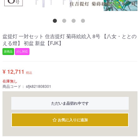
盆提灯 一対セット 住吉提灯 菊蒔絵絵入 8号 【八女・ととの
える燈】 初盆 新盆【FJK】
新商品
のし対応
¥ 12,711
税込
在庫無し
商品コード：
sfjk821808301
ただいま品切れ中です
お気に入りに追加