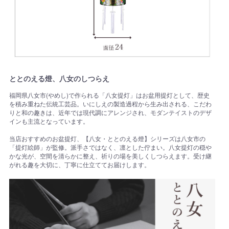
ととのえる燈、八女のしつらえ
福岡県八女市(やめし)で作られる「八女提灯」はお盆用提灯として、歴史
を積み重ねた伝統工芸品。いにしえの製造過程から生み出される、こだわ
りと和の趣きは、近年では現代調にアレンジされ、モダンテイストのデザ
インも主流となっています。
当店おすすめのお盆提灯、【八女・ととのえる燈】シリーズは八女市の
「提灯絵師」が監修。派手さではなく、凛とした佇まい。八女提灯の穏や
かな光が、空間を清らかに整え、祈りの場を美しくしつらえます。受け継
がれる趣を大切に、丁寧に仕立ててお届けします。