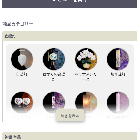
商品カテゴリー
盆提灯
白提灯
昔からの盆提
ルミナスシリ
岐阜提灯
灯
ーズ
ミニサイズ
コードレス
回転灯
抗菌光触媒加
工
神棚 単品