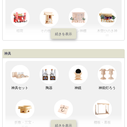
やまこうオリ
神棚用盆提灯
ジナル
稲荷
その他の社
モダン神棚
木曽ひのき神
棚
神具
祖霊舎
神具セット
陶器
神鏡
神前灯ろう
折敷・三宝・
その他の神具
棚板・幕板
長膳