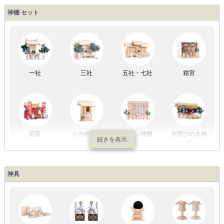
盆提灯一万円
盆提灯1万円
盆提灯2万円
盆提灯3万円
神棚 セット
以内
～2万円
～3万円
以上
祖霊舎
外宮
一社
三社
五社・七社
箱宮
やまこうオリ
神棚用盆提灯
ジナル
稲荷
その他の社
モダン神棚
木曽ひのき神
棚
神具
祖霊舎