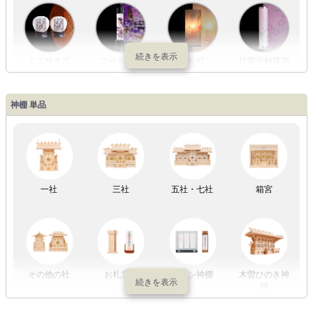
ミニサイズ
コードレス
回転灯
抗菌光触媒加
工
神棚 単品
LED灯
七色LED灯
和紙・絹製
木・竹製
一社
三社
五社・七社
箱宮
初盆セット
贈るセット
盆提灯単品
一対セット
その他の社
お札立て
モダン神棚
木曽ひのき神
棚