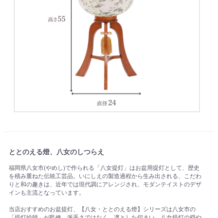
ととのえる燈、八女のしつらえ
福岡県八女市(やめし)で作られる「八女提灯」はお盆用提灯として、歴史
を積み重ねた伝統工芸品。いにしえの製造過程から生み出される、こだわ
りと和の趣きは、近年では現代調にアレンジされ、モダンテイストのデザ
インも主流となっています。
当店おすすめのお盆提灯、【八女・ととのえる燈】シリーズは八女市の
「提灯絵師」が監修。派手さではなく、凛とした佇まい。八女提灯の穏や