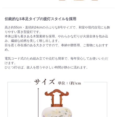
伝統的な3本足タイプの提灯スタイルを採用
高さ約55cm・直径約24cmの小ぶりな8号サイズで、和室や現代住宅にも飾
りやすい置き型提灯です。
本体は落ち着きある木製素材を採用、やわらかな灯りが火袋全体を包み込
み、繊細な絵柄を美しく映し出します。
目を惹く存在感のある大きさですので、奉納や贈答用、ご進物にもおすす
め。
電気コード式のため組み立てや点灯も簡単で、毎年安心してお使いいただ
けます。
ひとつ灯せば、故人を想うやさしい時間が静かに流れます。