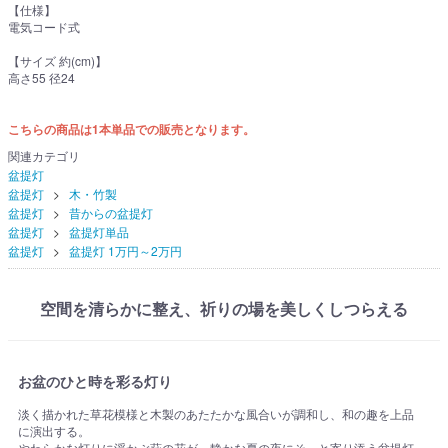
【仕様】
電気コード式
【サイズ 約(cm)】
高さ55 径24
こちらの商品は1本単品での販売となります。
関連カテゴリ
盆提灯
盆提灯
木・竹製
盆提灯
昔からの盆提灯
盆提灯
盆提灯単品
盆提灯
盆提灯 1万円～2万円
空間を清らかに整え、祈りの場を美しくしつらえる
お盆のひと時を彩る灯り
淡く描かれた草花模様と木製のあたたかな風合いが調和し、和の趣を上品
に演出する。
やわらかな灯りに浮かぶ萩の花が、静かな夏の夜にそっと寄り添う盆提灯