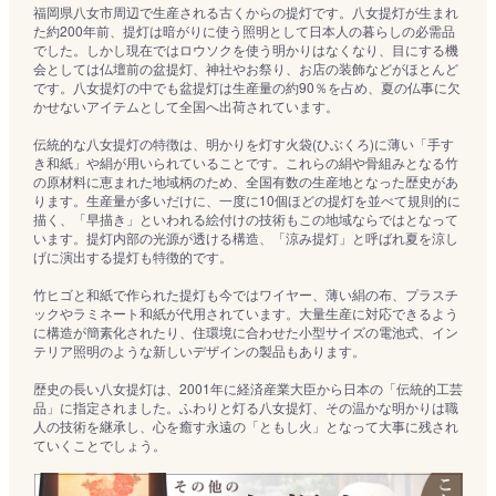
福岡県八女市周辺で生産される古くからの提灯です。八女提灯が生まれ
た約200年前、提灯は暗がりに使う照明として日本人の暮らしの必需品
でした。しかし現在ではロウソクを使う明かりはなくなり、目にする機
会としては仏壇前の盆提灯、神社やお祭り、お店の装飾などがほとんど
です。八女提灯の中でも盆提灯は生産量の約90％を占め、夏の仏事に欠
かせないアイテムとして全国へ出荷されています。
伝統的な八女提灯の特徴は、明かりを灯す火袋(ひぶくろ)に薄い「手す
き和紙」や絹が用いられていることです。これらの絹や骨組みとなる竹
の原材料に恵まれた地域柄のため、全国有数の生産地となった歴史があ
ります。生産量が多いだけに、一度に10個ほどの提灯を並べて規則的に
描く、「早描き」といわれる絵付けの技術もこの地域ならではとなって
います。提灯内部の光源が透ける構造、「涼み提灯」と呼ばれ夏を涼し
げに演出する提灯も特徴的です。
竹ヒゴと和紙で作られた提灯も今ではワイヤー、薄い絹の布、プラスチ
ックやラミネート和紙が代用されています。大量生産に対応できるよう
に構造が簡素化されたり、住環境に合わせた小型サイズの電池式、イン
テリア照明のような新しいデザインの製品もあります。
歴史の長い八女提灯は、2001年に経済産業大臣から日本の「伝統的工芸
品」に指定されました。ふわりと灯る八女提灯、その温かな明かりは職
人の技術を継承し、心を癒す永遠の「ともし火」となって大事に残され
ていくことでしょう。