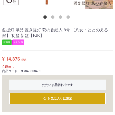
盆提灯 単品 置き提灯 萩の香絵入 8号 【八女・ととのえる
燈】 初盆 新盆【FJK】
新商品
のし対応
¥ 14,376
税込
在庫無し
商品コード：
tfjk843308402
ただいま品切れ中です
お気に入りに追加