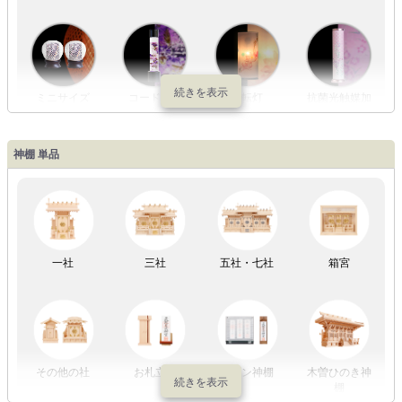
ミニサイズ
コードレス
回転灯
抗菌光触媒加
工
神棚 単品
LED灯
七色LED灯
和紙・絹製
木・竹製
一社
三社
五社・七社
箱宮
初盆セット
贈るセット
盆提灯単品
一対セット
その他の社
お札立て
モダン神棚
木曽ひのき神
棚