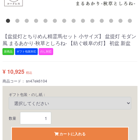
【盆提灯とちりめん精霊馬セット 小サイズ】 盆提灯 モダン
風 まるあかり-秋草としろね- 【紡ぐ岐阜の灯】 初盆 新盆
新商品
ギフト包装対応
のし対応
¥ 10,925
税込
商品コード：
sn47ek6104
ギフト包装・のし紙：
数量
カートに入れる