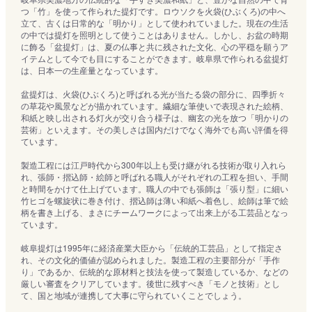
つ「竹」を使って作られた提灯です。ロウソクを火袋(ひぶくろ)の中へ
立て、古くは日常的な「明かり」として使われていました。現在の生活
の中では提灯を照明として使うことはありません。しかし、お盆の時期
に飾る「盆提灯」は、夏の仏事と共に残された文化、心の平穏を願うア
イテムとして今でも目にすることができます。岐阜県で作られる盆提灯
は、日本一の生産量となっています。
盆提灯は、火袋(ひぶくろ)と呼ばれる光が当たる袋の部分に、四季折々
の草花や風景などが描かれています。繊細な筆使いで表現された絵柄、
和紙と映し出される灯火が交り合う様子は、幽玄の光を放つ「明かりの
芸術」といえます。その美しさは国内だけでなく海外でも高い評価を得
ています。
製造工程には江戸時代から300年以上も受け継がれる技術が取り入れら
れ、張師・摺込師・絵師と呼ばれる職人がそれぞれの工程を担い、手間
と時間をかけて仕上げています。職人の中でも張師は「張り型」に細い
竹ヒゴを螺旋状に巻き付け、摺込師は薄い和紙へ着色し、絵師は筆で絵
柄を書き上げる、まさにチームワークによって出来上がる工芸品となっ
ています。
岐阜提灯は1995年に経済産業大臣から「伝統的工芸品」として指定さ
れ、その文化的価値が認められました。製造工程の主要部分が「手作
り」であるか、伝統的な原材料と技法を使って製造しているか、などの
厳しい審査をクリアしています。後世に残すべき「モノと技術」とし
て、国と地域が連携して大事に守られていくことでしょう。