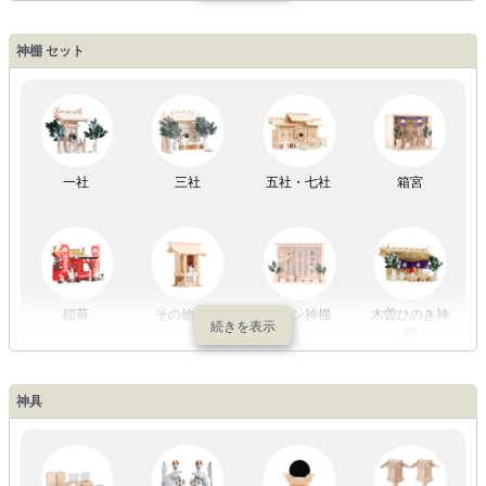
盆提灯一万円
盆提灯1万円
盆提灯2万円
盆提灯3万円
神棚 セット
以内
～2万円
～3万円
以上
祖霊舎
外宮
一社
三社
五社・七社
箱宮
やまこうオリ
神棚用盆提灯
ジナル
稲荷
その他の社
モダン神棚
木曽ひのき神
棚
神具
祖霊舎