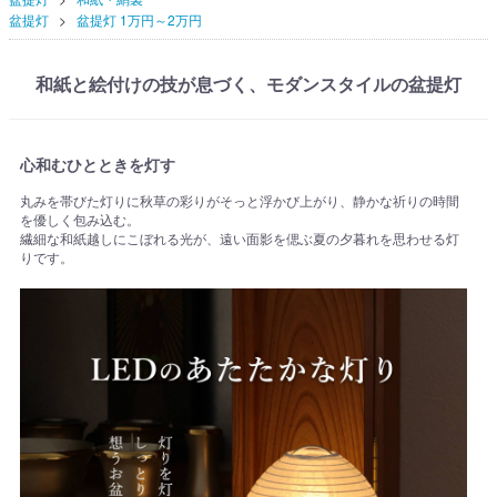
盆提灯
盆提灯 1万円～2万円
和紙と絵付けの技が息づく、モダンスタイルの盆提灯
心和むひとときを灯す
丸みを帯びた灯りに秋草の彩りがそっと浮かび上がり、静かな祈りの時間
を優しく包み込む。
繊細な和紙越しにこぼれる光が、遠い面影を偲ぶ夏の夕暮れを思わせる灯
りです。