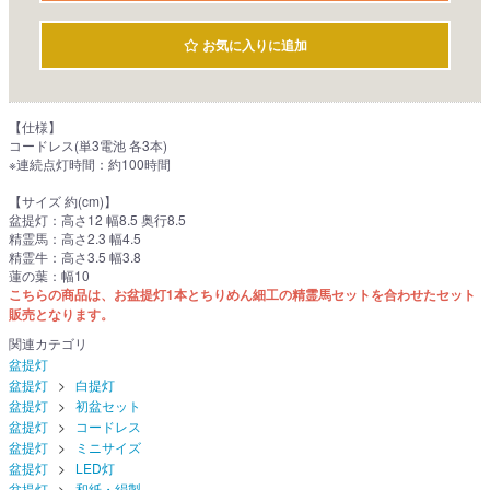
お気に入りに追加
【仕様】
コードレス(単3電池 各3本)
※連続点灯時間：約100時間
【サイズ 約(cm)】
盆提灯：高さ12 幅8.5 奥行8.5
精霊馬：高さ2.3 幅4.5
精霊牛：高さ3.5 幅3.8
蓮の葉：幅10
こちらの商品は、お盆提灯1本とちりめん細工の精霊馬セットを合わせたセット
販売となります。
関連カテゴリ
盆提灯
盆提灯
白提灯
盆提灯
初盆セット
盆提灯
コードレス
盆提灯
ミニサイズ
盆提灯
LED灯
盆提灯
和紙・絹製