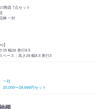
の陶器 7点セット
鏡
花榊 一対
m)】
5 幅26 奥行9.5
ペース：高さ28 幅8.5 奥行3
一社
20,000〜29,999円セット
神棚