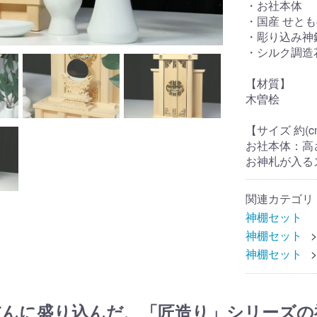
・お社本体
・国産 せとも
・彫り込み神
・シルク調造
【材質】
木曽桧
【サイズ 約(c
お社本体：高さ3
お神札が入るス
関連カテゴリ
神棚セット
神棚セット
神棚セット
だんに盛り込んだ、「匠造り」シリーズの