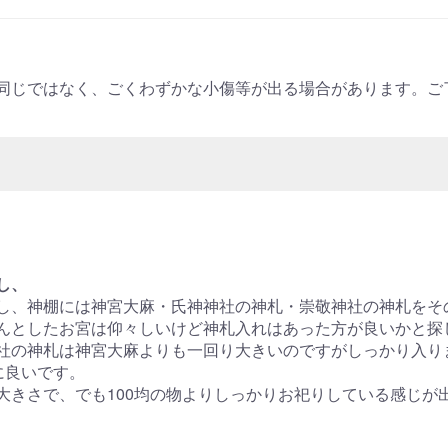
同じではなく、ごくわずかな小傷等が出る場合があります。ご
し、
し、神棚には神宮大麻・氏神神社の神札・崇敬神社の神札をそ
んとしたお宮は仰々しいけど神札入れはあった方が良いかと探
社の神札は神宮大麻よりも一回り大きいのですがしっかり入り
に良いです。
きさで、でも100均の物よりしっかりお祀りしている感じが出