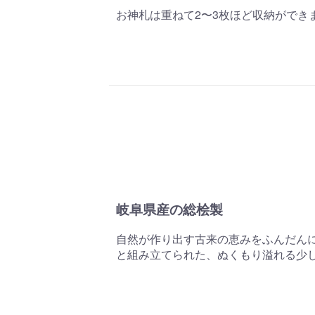
お神札は重ねて2〜3枚ほど収納ができ
岐阜県産の総桧製
自然が作り出す古来の恵みをふんだん
と組み立てられた、ぬくもり溢れる少