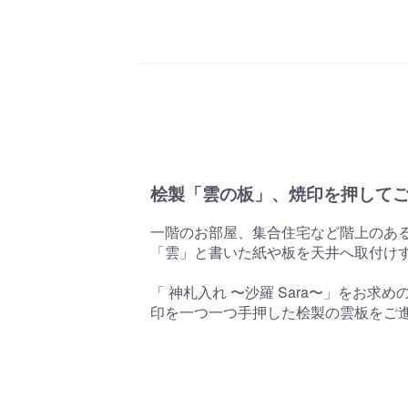
桧製「雲の板」、焼印を押して
一階のお部屋、集合住宅など階上のあ
「雲」と書いた紙や板を天井へ取付け
「 神札入れ 〜沙羅 Sara〜」をお求
印を一つ一つ手押した桧製の雲板をご