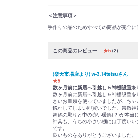
＜注意事項＞
手作りの品のためすべての商品が完全に
この商品のレビュー
★5
(2)
2022/11/03
(楽天市場店より) w-3.14tetsuさん
★5
数ヶ月前に新居へ引越し＆神棚設置を
数ヶ月前に新居へ引越し＆神棚設置を
さいお皿類を使っていましたが、ちゃ
惚れしてしまい即買いでした。崇敬神
舞鶴の彫りと中の赤い暖簾(？)が本当
神具も、うちの小さい棚には丁度いい大
です。
良いものをありがとうございました。