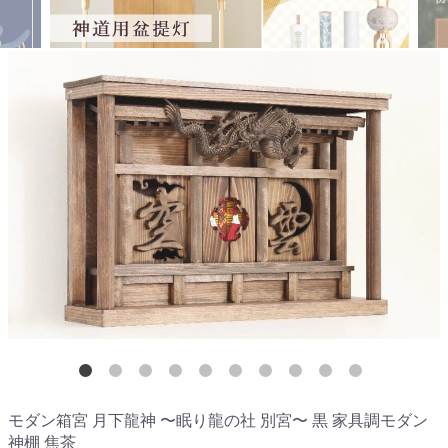
モダン箱宮 月下龍神 〜眠り龍の社 別宮〜 黒 家具調モダン
神棚 焦茶