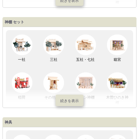
棚
盆提灯一万円
盆提灯1万円
盆提灯2万円
盆提灯3万円
神棚 セット
以内
～2万円
～3万円
以上
祖霊舎
外宮
一社
三社
五社・七社
箱宮
やまこうオリ
神棚用盆提灯
ジナル
稲荷
その他の社
モダン神棚
木曽ひのき神
棚
神具