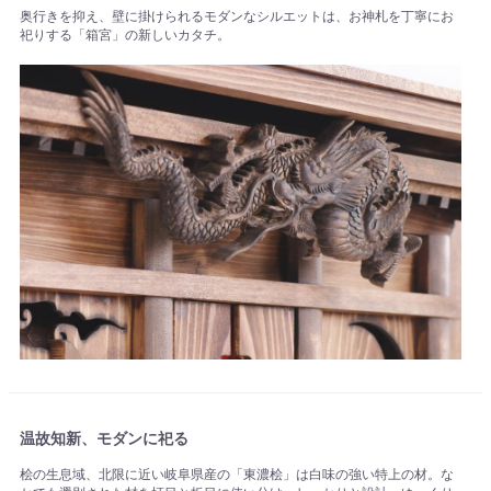
奥行きを抑え、壁に掛けられるモダンなシルエットは、お神札を丁寧にお
祀りする「箱宮」の新しいカタチ。
温故知新、モダンに祀る
桧の生息域、北限に近い岐阜県産の「東濃桧」は白味の強い特上の材。な