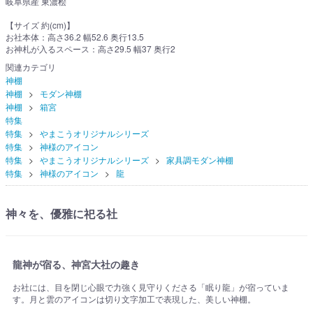
岐阜県産 東濃桧
【サイズ 約(cm)】
お社本体：高さ36.2 幅52.6 奥行13.5
お神札が入るスペース：高さ29.5 幅37 奥行2
関連カテゴリ
神棚
神棚
モダン神棚
神棚
箱宮
特集
特集
やまこうオリジナルシリーズ
特集
神様のアイコン
特集
やまこうオリジナルシリーズ
家具調モダン神棚
特集
神様のアイコン
龍
神々を、優雅に祀る社
龍神が宿る、神宮大社の趣き
お社には、目を閉じ心眼で力強く見守りくださる「眠り龍」が宿っていま
す。月と雲のアイコンは切り文字加工で表現した、美しい神棚。