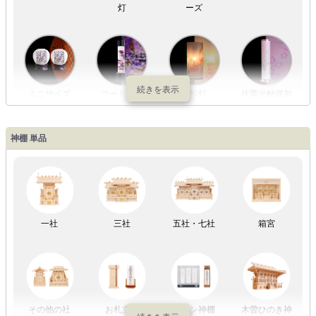
灯
ーズ
ミニサイズ
コードレス
回転灯
抗菌光触媒加
工
神棚 単品
LED灯
七色LED灯
和紙・絹製
木・竹製
一社
三社
五社・七社
箱宮
初盆セット
贈るセット
盆提灯単品
一対セット
その他の社
お札立て
モダン神棚
木曽ひのき神