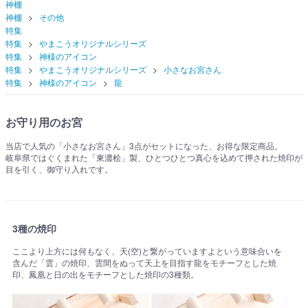
神棚
神棚
その他
特集
特集
やまこうオリジナルシリーズ
特集
神様のアイコン
特集
やまこうオリジナルシリーズ
小さなお宮さん
特集
神様のアイコン
龍
お守り用のお宮
当店で人気の「小さなお宮さん」3点がセットになった、お得な限定商品。
岐阜県ではぐくまれた「東濃桧」製、ひとつひとつ真心を込めて押された焼印が
目を引く、御守り入れです。
3種の焼印
ここより上方には何もなく、天(空)と繋がっていますよという意味合いを
含んだ「雲」の焼印、雲間をぬって天上を目指す龍をモチーフとした焼
印、鳳凰と日の出をモチーフとした焼印の3種類。