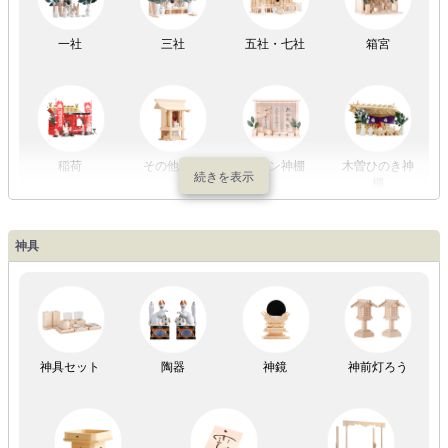
一社
三社
五社・七社
箱宮
やまこうオリ
神棚用盆提灯
ジナル
稲荷
その他の社
モダン神棚
木曽ひのき神
棚
神具
祖霊舎
神具セット
陶器
神鏡
神前灯ろう