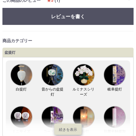
レビューを書く
商品カテゴリー
盆提灯
白提灯
昔からの盆提
ルミナスシリ
岐阜提灯
灯
ーズ
ミニサイズ
コードレス
回転灯
抗菌光触媒加