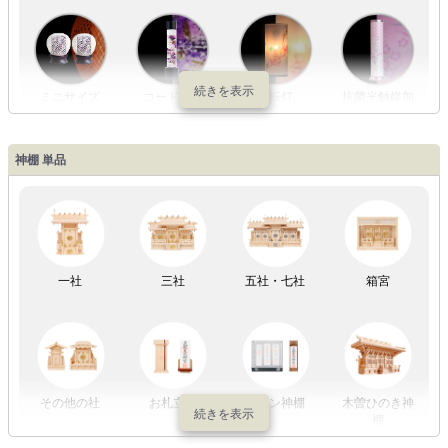
ミニサイズ
コードレス
回転灯
抗菌光触媒加
工
神棚 単品
LED灯
七色LED灯
和紙・絹製
木・竹製
一社
三社
五社・七社
箱宮
初盆セット
贈るセット
盆提灯単品
一対セット
その他の社
お札立て
モダン神棚
木曽ひのき神
棚