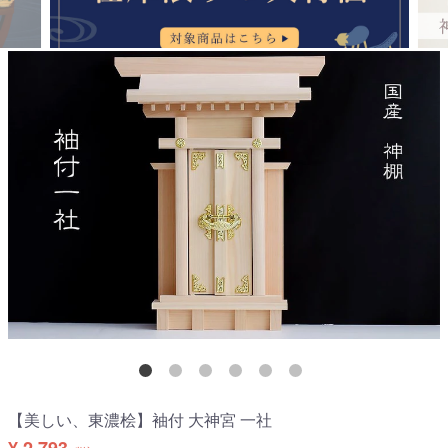
【美しい、東濃桧】袖付 大神宮 一社