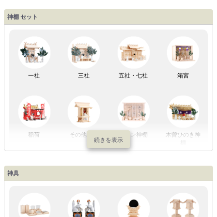
盆提灯一万円
盆提灯1万円
盆提灯2万円
盆提灯3万円
神棚 セット
以内
～2万円
～3万円
以上
祖霊舎
外宮
一社
三社
五社・七社
箱宮
やまこうオリ
神棚用盆提灯
ジナル
稲荷
その他の社
モダン神棚
木曽ひのき神
棚
神具
祖霊舎