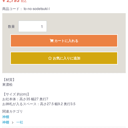
¥ 2,793
税込
商品コード：
to-no-sodetsuki-l
数量
カートに入れる
お気に入りに追加
【材質】
東濃桧
【サイズ 約(cm)】
お社本体：高さ35 幅27 奥行7
お神札が入るスペース：高さ27.5 幅9.2 奥行3.5
関連カテゴリ
神棚
神棚
一社