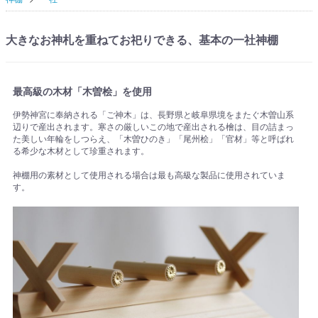
大きなお神札を重ねてお祀りできる、基本の一社神棚
最高級の木材「木曽桧」を使用
伊勢神宮に奉納される「ご神木」は、長野県と岐阜県境をまたぐ木曽山系
辺りで産出されます。寒さの厳しいこの地で産出される檜は、目の詰まっ
た美しい年輪をしつらえ、「木曽ひのき」「尾州桧」「官材」等と呼ばれ
る希少な木材として珍重されます。
神棚用の素材として使用される場合は最も高級な製品に使用されていま
す。