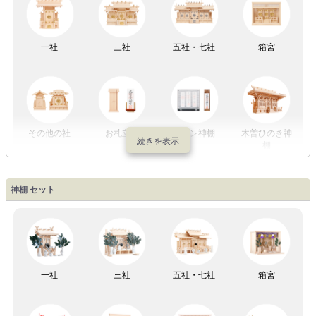
LED灯
七色LED灯
和紙・絹製
木・竹製
一社
三社
五社・七社
箱宮
初盆セット
贈るセット
盆提灯単品
一対セット
その他の社
お札立て
モダン神棚
木曽ひのき神
棚
盆提灯一万円
盆提灯1万円
盆提灯2万円
盆提灯3万円
神棚 セット
以内
～2万円
～3万円
以上
祖霊舎
外宮
一社
三社
五社・七社
箱宮
やまこうオリ
神棚用盆提灯
ジナル