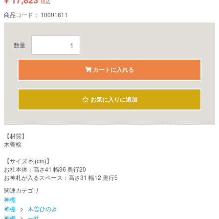
¥ 17,823
税込
商品コード：
10001811
数量
カートに入れる
お気に入りに追加
【材質】
木曽桧
【サイズ 約(cm)】
お社本体：高さ41 幅36 奥行20
お神札が入るスペース：高さ31 幅12 奥行5
関連カテゴリ
神棚
神棚
木曽ひのき
神棚
一社