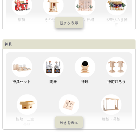
稲荷
その他の社
モダン神棚
木曽ひのき神
棚
神具
祖霊舎
神具セット
陶器
神鏡
神前灯ろう
折敷・三宝・
その他の神具
棚板・幕板
長膳