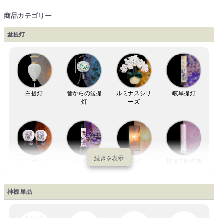
商品カテゴリー
盆提灯
白提灯
昔からの盆提
ルミナスシリ
岐阜提灯
灯
ーズ
ミニサイズ
コードレス
回転灯
抗菌光触媒加
工
神棚 単品