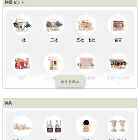
盆提灯一万円
盆提灯1万円
盆提灯2万円
盆提灯3万円
神棚 セット
以内
～2万円
～3万円
以上
祖霊舎
外宮
一社
三社
五社・七社
箱宮
やまこうオリ
神棚用盆提灯
ジナル
稲荷
その他の社
モダン神棚
木曽ひのき神
棚
神具
祖霊舎