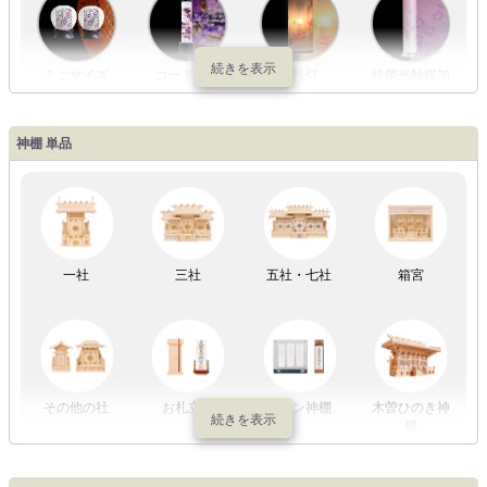
ミニサイズ
コードレス
回転灯
抗菌光触媒加
工
神棚 単品
LED灯
七色LED灯
和紙・絹製
木・竹製
一社
三社
五社・七社
箱宮
初盆セット
贈るセット
盆提灯単品
一対セット
その他の社
お札立て
モダン神棚
木曽ひのき神
棚