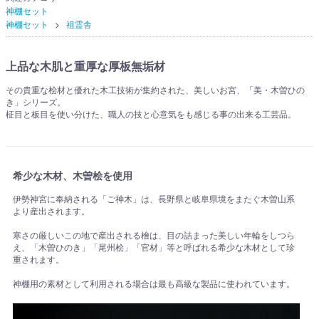
神棚セット
神棚セット
祖霊舎
上品な木肌と重厚な厚板無垢材
その貴重な桧材と優れた木工技術が集約された、美しいお宮、「美・木曽ひの
き」シリーズ。
柾目と板目を使い分けた、職人の技と心意気をも感じる事の出来る工芸品。
希少な木材、木曽桧を使用
伊勢神宮に奉納される「ご神木」は、長野県と岐阜県境をまたぐ木曽山系
より産出されます。
寒さの厳しいこの地で産出される檜は、目の詰まった美しい年輪をしつら
え、「木曽ひのき」「尾州桧」「官材」等と呼ばれる希少な木材として珍
重されます。
神棚用の素材として利用される場合は最も高級な製品に使われています。