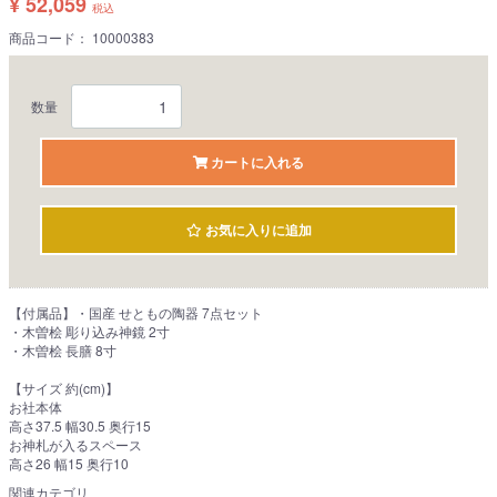
¥ 52,059
税込
商品コード：
10000383
数量
カートに入れる
お気に入りに追加
【付属品】・国産 せともの陶器 7点セット
・木曽桧 彫り込み神鏡 2寸
・木曽桧 長膳 8寸
【サイズ 約(cm)】
お社本体
高さ37.5 幅30.5 奥行15
お神札が入るスペース
高さ26 幅15 奥行10
関連カテゴリ