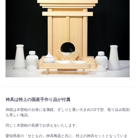
神具は特上の国産手作り品が付属
神鏡は木曽桧の台座に金属鏡。ずしりと重い大きめの2寸型、彫り込み彫刻
も美しい逸品。
同じく木曽桧の長膳でお供えをいたします。
愛知県産の「せともの」神具陶器と共に、特上の神具セットとなっていま