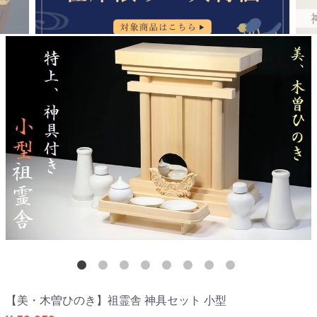
【美・木曽ひのき】祖霊舎 神具セット 小型