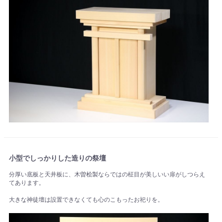
小型でしっかりした造りの祭壇
分厚い底板と天井板に、木曽桧製ならではの柾目が美しいい扉がしつらえ
てあります。
大きな神徒壇は設置できなくても心のこもったお祀りを。