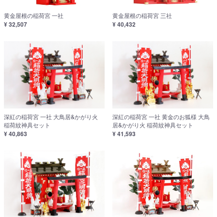
黄金屋根の稲荷宮 一社
黄金屋根の稲荷宮 三社
¥ 32,507
¥ 40,432
深紅の稲荷宮 一社 大鳥居&かがり火
深紅の稲荷宮 一社 黄金のお狐様 大鳥
稲荷紋神具セット
居&かがり火 稲荷紋神具セット
¥ 40,863
¥ 41,593