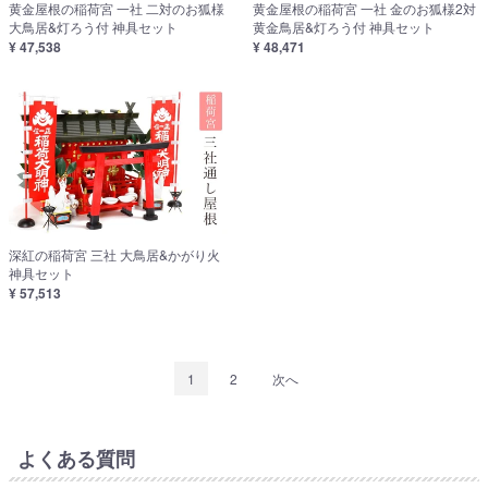
黄金屋根の稲荷宮 一社 二対のお狐様
黄金屋根の稲荷宮 一社 金のお狐様2対
大鳥居&灯ろう付 神具セット
黄金鳥居&灯ろう付 神具セット
¥ 47,538
¥ 48,471
深紅の稲荷宮 三社 大鳥居&かがり火
神具セット
¥ 57,513
1
2
次へ
よくある質問