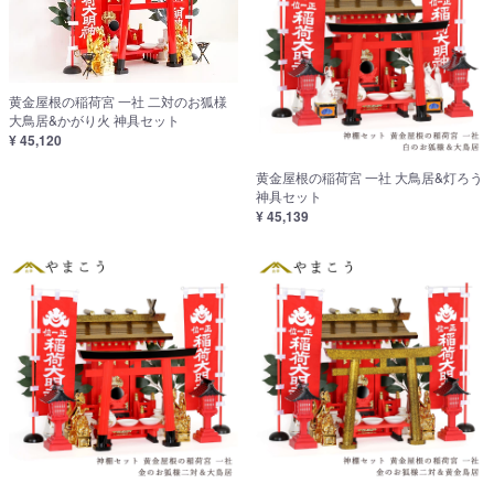
黄金屋根の稲荷宮 一社 二対のお狐様
大鳥居&かがり火 神具セット
¥ 45,120
黄金屋根の稲荷宮 一社 大鳥居&灯ろう
神具セット
¥ 45,139