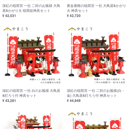
深紅の稲荷宮 一社 二対のお狐様 大鳥
黄金屋根の稲荷宮 一社 大鳥居&かがり
居&かがり火 稲荷紋神具セット
火 神具セット
¥ 42,531
¥ 42,720
深紅の稲荷宮 一社 白のお狐様 大鳥居
深紅の稲荷宮 一社 二対のお狐様(白・
&灯ろう付 神具セット
金) 大鳥居&灯ろう付 神具セット
¥ 43,281
¥ 44,949