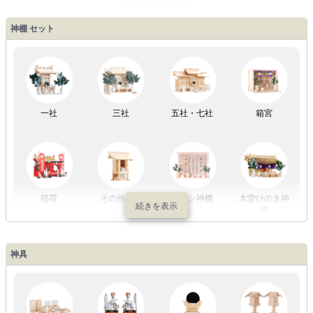
盆提灯一万円
盆提灯1万円
盆提灯2万円
盆提灯3万円
神棚 セット
以内
～2万円
～3万円
以上
祖霊舎
外宮
一社
三社
五社・七社
箱宮
やまこうオリ
神棚用盆提灯
ジナル
稲荷
その他の社
モダン神棚
木曽ひのき神
棚
神具
祖霊舎