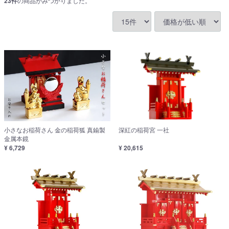
23
件
の商品がみつかりました。
小さなお稲荷さん 金の稲荷狐 真鍮製
深紅の稲荷宮 一社
金属本鏡
¥ 6,729
¥ 20,615