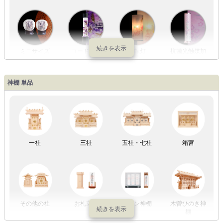
ミニサイズ
コードレス
回転灯
抗菌光触媒加
工
神棚 単品
LED灯
七色LED灯
和紙・絹製
木・竹製
一社
三社
五社・七社
箱宮
初盆セット
贈るセット
盆提灯単品
一対セット
その他の社
お札立て
モダン神棚
木曽ひのき神
棚