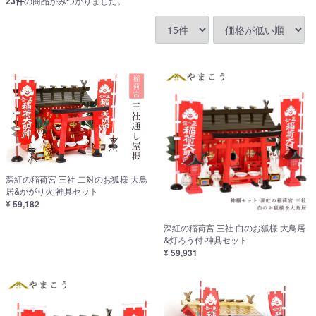
23
件
の商品がみつかりました。
深紅の稲荷宮 三社 二対のお狐様 大鳥
居&かがり火 神具セット
¥ 59,182
深紅の稲荷宮 三社 白のお狐様 大鳥居
&灯ろう付 神具セット
¥ 59,931