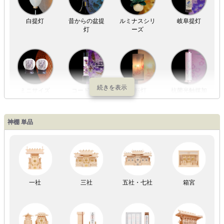
白提灯
昔からの盆提
ルミナスシリ
岐阜提灯
灯
ーズ
ミニサイズ
コードレス
回転灯
抗菌光触媒加
工
神棚 単品
LED灯
七色LED灯
和紙・絹製
木・竹製
一社
三社
五社・七社
箱宮
初盆セット
贈るセット
盆提灯単品
一対セット