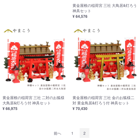
黄金屋根の稲荷宮 三社 大鳥居&灯ろう
神具セット
¥ 64,576
黄金屋根の稲荷宮 三社 二対のお狐様
黄金屋根の稲荷宮 三社 金のお狐様二
大鳥居&灯ろう付 神具セット
対 黄金鳥居&灯ろう付 神具セット
¥ 66,975
¥ 70,430
前へ
1
2