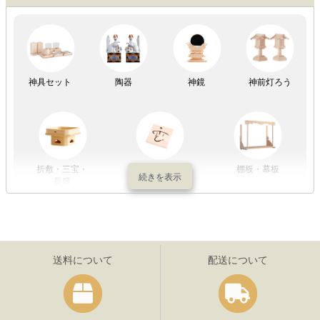
祖霊舎
神具セット
陶器
神鏡
神前灯ろう
折敷・三宝・
その他の神具
棚板・幕板
長膳
送料について
配送について