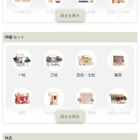
その他の社
お札立て
モダン神棚
木曽ひのき神
棚
盆提灯一万円
盆提灯1万円
盆提灯2万円
盆提灯3万円
神棚 セット
以内
～2万円
～3万円
以上
祖霊舎
外宮
一社
三社
五社・七社
箱宮
やまこうオリ
神棚用盆提灯
ジナル
稲荷
その他の社
モダン神棚
木曽ひのき神
棚
神具