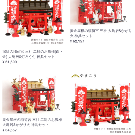
黄金屋根の稲荷宮 三社 大鳥居&かがり
火 神具セット
¥ 62,157
深紅の稲荷宮 三社 二対のお狐様(白・
金) 大鳥居&灯ろう付 神具セット
¥ 61,599
黄金屋根の稲荷宮 三社 二対のお狐様
大鳥居&かがり火 神具セット
¥ 64,557