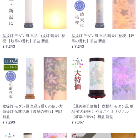
盆提灯 モダン風 単品 白提灯 晴天に桔
盆提灯 モダン風 単品 晴天に桔梗 【岐
梗 【岐阜の誉れ】初盆 新盆
阜の誉れ】初盆 新盆
¥ 7,243
¥ 7,243
盆提灯 モダン風 単品 2通りの使い方
【最終処分価格】 盆提灯 モダン風 単
白提灯 仏前花束【岐阜の誉れ】初盆
品 虹の花咲く やまこうオリジナル
新盆
【岐阜の誉れ】初盆 新盆
¥ 7,293
¥ 7,367