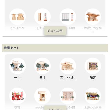
初盆セット
贈るセット
盆提灯単品
一対セット
その他の社
お札立て
モダン神棚
木曽ひのき神
棚
盆提灯一万円
盆提灯1万円
盆提灯2万円
盆提灯3万円
神棚 セット
以内
～2万円
～3万円
以上
祖霊舎
外宮
一社
三社
五社・七社
箱宮
やまこうオリ
神棚用盆提灯
ジナル
稲荷
その他の社
モダン神棚
木曽ひのき神