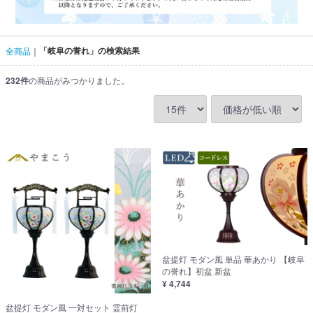
「岐阜の誉れ」の検索結果
全商品
232
件
の商品がみつかりました。
盆提灯 モダン風 単品 華あかり 【岐阜
の誉れ】初盆 新盆
¥ 4,744
盆提灯 モダン風 一対セット 霊前灯