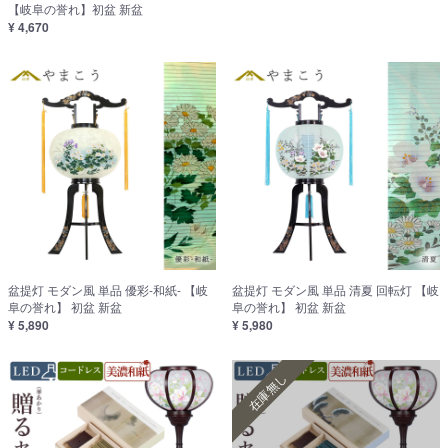
【岐阜の誉れ】初盆 新盆
¥ 4,670
盆提灯 モダン風 単品 優彩-和紙- 【岐
盆提灯 モダン風 単品 清夏 回転灯 【岐
阜の誉れ】 初盆 新盆
阜の誉れ】 初盆 新盆
¥ 5,890
¥ 5,980
在庫無し