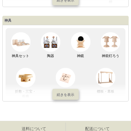
棚
神具
祖霊舎
神具セット
陶器
神鏡
神前灯ろう
折敷・三宝・
その他の神具
棚板・幕板
長膳
送料について
配送について