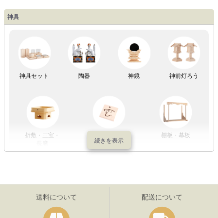
神具
祖霊舎
神具セット
陶器
神鏡
神前灯ろう
折敷・三宝・
その他の神具
棚板・幕板
長膳
送料について
配送について