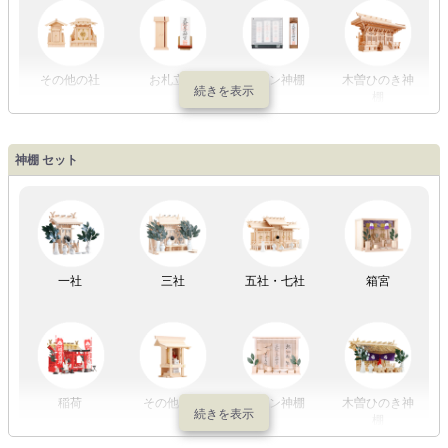
初盆セット
贈るセット
盆提灯単品
一対セット
その他の社
お札立て
モダン神棚
木曽ひのき神
棚
盆提灯一万円
盆提灯1万円
盆提灯2万円
盆提灯3万円
神棚 セット
以内
～2万円
～3万円
以上
祖霊舎
外宮
一社
三社
五社・七社
箱宮
やまこうオリ
神棚用盆提灯
ジナル
稲荷
その他の社
モダン神棚
木曽ひのき神
棚