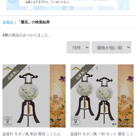
「麗花」の検索結果
全商品
2
件
の商品がみつかりました。
在庫無し
在庫無し
盆提灯 モダン風 単品 麗花 こくたん
盆提灯 モダン風 一対 セット 麗花 こく