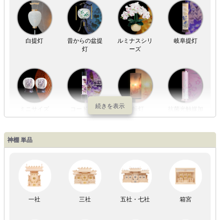
白提灯
昔からの盆提
ルミナスシリ
岐阜提灯
灯
ーズ
ミニサイズ
コードレス
回転灯
抗菌光触媒加
工
神棚 単品
LED灯
七色LED灯
和紙・絹製
木・竹製
一社
三社
五社・七社
箱宮