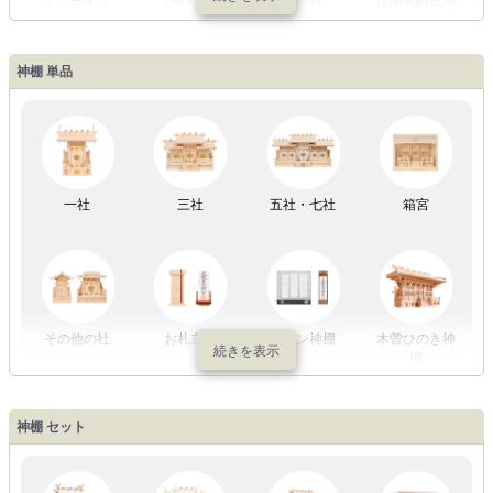
ミニサイズ
コードレス
回転灯
抗菌光触媒加
工
神棚 単品
LED灯
七色LED灯
和紙・絹製
木・竹製
一社
三社
五社・七社
箱宮
初盆セット
贈るセット
盆提灯単品
一対セット
その他の社
お札立て
モダン神棚
木曽ひのき神
棚
盆提灯一万円
盆提灯1万円
盆提灯2万円
盆提灯3万円
神棚 セット
以内
～2万円
～3万円
以上
祖霊舎
外宮