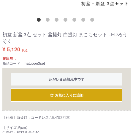
初盆 新盆 3点 セット 盆提灯 白提灯 まこもセット LEDろう
そく
¥ 5,120
税込
在庫無し
商品コード：
hatubon3set
ただいま品切れ中です
お気に入りに追加
【仕様】白提灯：コードレス / 単4電池1本
【サイズ 約cm】
白提灯：径27.5 長さ40