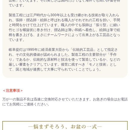
ています。
製造工程には江戸時代から300年以上も受け継がれる技術が取り入れら
れ、張師・摺込師・絵師と呼ばれる職人がそれぞれの工程を担い、手間
と時間をかけて仕上げています。職人の中でも張師は「張り型」に細い
竹ヒゴを螺旋状に巻き付け、摺込師は薄い和紙へ着色し、絵師は筆で絵
柄を書き上げる、まさにチームワークによって出来上がる工芸品となっ
ています。
岐阜提灯は1995年に経済産業大臣から「伝統的工芸品」として指定さ
れ、その文化的価値が認められました。製造工程の主要部分が「手作
り」であるか、伝統的な原材料と技法を使って製造しているか、などの
厳しい審査をクリアしています。後世に残すべき「モノと技術」とし
て、国と地域が連携して大事に守られていくことでしょう。
＜注意事項＞
万が一の製品不良は迅速に交換対応させていただきます。お急ぎの場合はお電話
にてお気軽にご連絡ください。