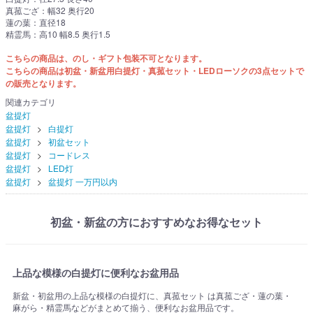
真菰ござ：幅32 奥行20
蓮の葉：直径18
精霊馬：高10 幅8.5 奥行1.5
こちらの商品は、のし・ギフト包装不可となります。
こちらの商品は初盆・新盆用白提灯・真菰セット・LEDローソクの3点セットで
の販売となります。
関連カテゴリ
盆提灯
盆提灯
白提灯
盆提灯
初盆セット
盆提灯
コードレス
盆提灯
LED灯
盆提灯
盆提灯 一万円以内
初盆・新盆の方におすすめなお得なセット
上品な模様の白提灯に便利なお盆用品
新盆・初盆用の上品な模様の白提灯に、真菰セット は真菰ござ・蓮の葉・
麻がら・精霊馬などがまとめて揃う、便利なお盆用品です。