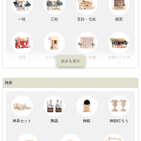
一社
三社
五社・七社
箱宮
やまこうオリ
神棚用盆提灯
ジナル
稲荷
その他の社
モダン神棚
木曽ひのき神
棚
神具
祖霊舎
神具セット
陶器
神鏡
神前灯ろう