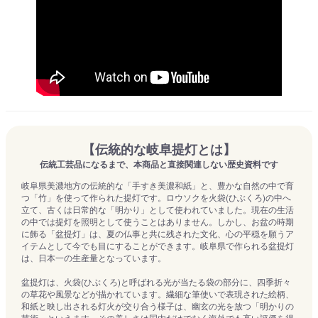
【伝統的な岐阜提灯とは】
伝統工芸品になるまで、本商品と直接関連しない歴史資料です
岐阜県美濃地方の伝統的な「手すき美濃和紙」と、豊かな自然の中で育
つ「竹」を使って作られた提灯です。ロウソクを火袋(ひぶくろ)の中へ
立て、古くは日常的な「明かり」として使われていました。現在の生活
の中では提灯を照明として使うことはありません。しかし、お盆の時期
に飾る「盆提灯」は、夏の仏事と共に残された文化、心の平穏を願うア
イテムとして今でも目にすることができます。岐阜県で作られる盆提灯
は、日本一の生産量となっています。
盆提灯は、火袋(ひぶくろ)と呼ばれる光が当たる袋の部分に、四季折々
の草花や風景などが描かれています。繊細な筆使いで表現された絵柄、
和紙と映し出される灯火が交り合う様子は、幽玄の光を放つ「明かりの
芸術」といえます。その美しさは国内だけでなく海外でも高い評価を得