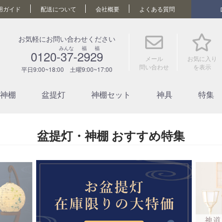
用ガイド
配送について
会社概要
よくある質問
お気軽にお問い合わせください
みんな 福 福
0120-37-2929
メール
お気に入り
問い合わせ
を表示
平日9:00~18:00 土曜9:00~17:00
神棚
盆提灯
神棚セット
神具
特集
盆提灯・神棚 おすすめ特集