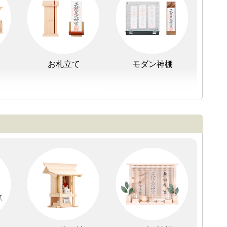
初盆セット
贈るセット
お札立て
モダン神棚
万円
盆提灯3万円以上
やまこうオリジナル
外宮