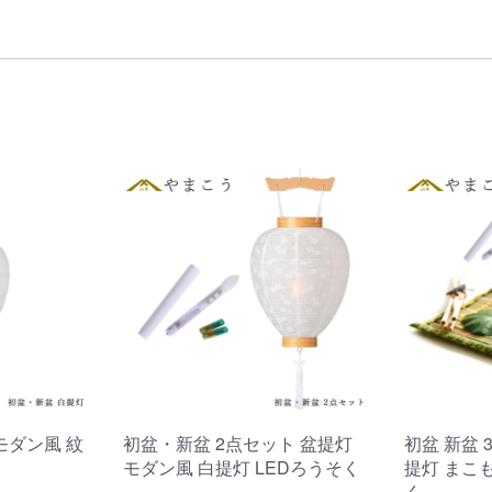
モダン風 紋
初盆・新盆 2点セット 盆提灯
初盆 新盆 
モダン風 白提灯 LEDろうそく
提灯 まこ
く