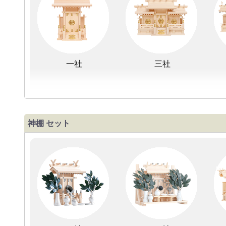
抗菌光触媒加工
LED灯
一社
三社
盆提灯単品
一対セット
神棚 セット
木曽ひのき神棚