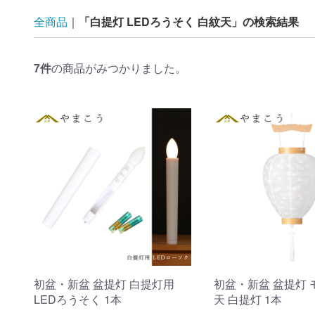
全商品
「白提灯 LEDろうそく 白紋天」の検索結果
7
件
の商品がみつかりました。
初盆・新盆 盆提灯 白提灯用
初盆・新盆 盆提灯 
LEDろうそく 1本
天 白提灯 1本