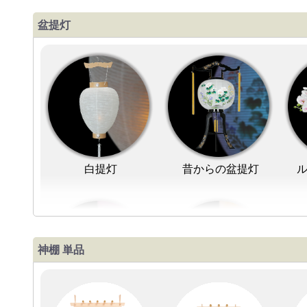
盆提灯
白提灯
昔からの盆提灯
神棚 単品