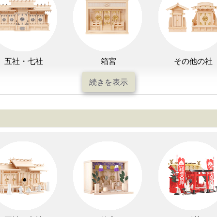
七色LED灯
和紙・絹製
木・竹製
五社・七社
箱宮
その他の社
盆提灯一万円以内
盆提灯1万円～2万円
盆提灯2万円～3
祖霊舎
神棚用盆提灯