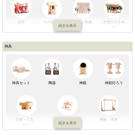
稲荷
その他の社
モダン神棚
木曽ひのき神
棚
神具
祖霊舎
神具セット
陶器
神鏡
神前灯ろう
折敷・三宝・
その他の神具
棚板・幕板
長膳