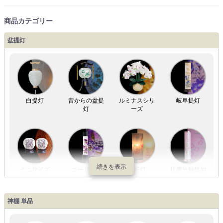
商品カテゴリー
盆提灯
白提灯
昔からの盆提
ルミナスシリ
岐阜提灯
灯
ーズ
ミニサイズ
コードレス
回転灯
抗菌光触媒加
工
神棚 単品