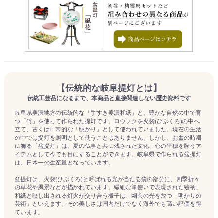
【伝統的な岐阜提灯とは】
伝統工芸品になるまで、本商品と直接関連しない歴史資料です
岐阜県美濃地方の伝統的な「手すき美濃和紙」と、豊かな自然の中で育
つ「竹」を使って作られた提灯です。ロウソクを火袋(ひぶくろ)の中へ
立て、古くは日常的な「明かり」として使われていました。現在の生活
の中では提灯を照明として使うことはありません。しかし、お盆の時期
に飾る「盆提灯」は、夏の仏事と共に残された文化、心の平穏を願うア
イテムとして今でも目にすることができます。岐阜県で作られる盆提灯
は、日本一の生産量となっています。
盆提灯は、火袋(ひぶくろ)と呼ばれる光が当たる袋の部分に、四季折々
の草花や風景などが描かれています。繊細な筆使いで表現された絵柄、
和紙と映し出される灯火が交り合う様子は、幽玄の光を放つ「明かりの
芸術」といえます。その美しさは国内だけでなく海外でも高い評価を得
ています。