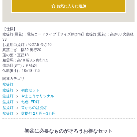
お気に入りに追加
【仕様】
盆提灯(風花)：電装コードタイプ【サイズ約(cm)】盆提灯(風花)：高さ80 火袋径
33
お盆用白提灯：径27.5 長さ40
真菰ござ：幅32 奥行20
蓮の葉：直径18
精霊馬：高10 幅8.5 奥行1.5
焙烙皿(8寸)：直径24
仏膳(6寸)：18×18×7.5
関連カテゴリ
盆提灯
盆提灯
初盆セット
盆提灯
やまこうオリジナル
盆提灯
七色LED灯
盆提灯
昔からの盆提灯
盆提灯
盆提灯 2万円～3万円
初盆に必要なものがそろうお得なセット