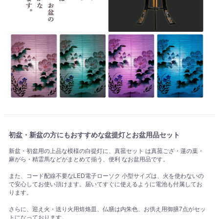
初盆・新盆の方にもおすすめな盆提灯とお盆用品セット
新盆・初盆用の上品な模様の白提灯に、真菰セット は真菰ござ・蓮の葉・
麻がら・精霊馬などがまとめて揃う、便利 なお盆用品です。
また、コード配線不要なLED電子ローソク 小型サイズは、火を使わないの
で安心してお使い頂けます。届いてすぐに使えるように電池も付属してお
ります。
さらに、迎え火・送り火用焙烙皿、仏膳は内朱色、お供え用御膳7点がセッ
トになっております。