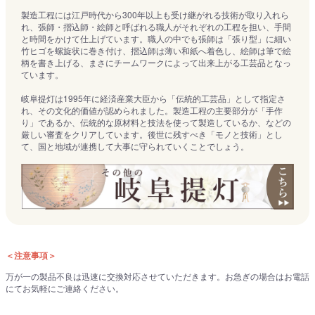
製造工程には江戸時代から300年以上も受け継がれる技術が取り入れら
れ、張師・摺込師・絵師と呼ばれる職人がそれぞれの工程を担い、手間
と時間をかけて仕上げています。職人の中でも張師は「張り型」に細い
竹ヒゴを螺旋状に巻き付け、摺込師は薄い和紙へ着色し、絵師は筆で絵
柄を書き上げる、まさにチームワークによって出来上がる工芸品となっ
ています。
岐阜提灯は1995年に経済産業大臣から「伝統的工芸品」として指定さ
れ、その文化的価値が認められました。製造工程の主要部分が「手作
り」であるか、伝統的な原材料と技法を使って製造しているか、などの
厳しい審査をクリアしています。後世に残すべき「モノと技術」とし
て、国と地域が連携して大事に守られていくことでしょう。
＜注意事項＞
万が一の製品不良は迅速に交換対応させていただきます。お急ぎの場合はお電話
にてお気軽にご連絡ください。