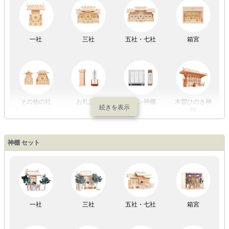
LED灯
七色LED灯
和紙・絹製
木・竹製
一社
三社
五社・七社
箱宮
初盆セット
贈るセット
盆提灯単品
一対セット
その他の社
お札立て
モダン神棚
木曽ひのき神
棚
盆提灯一万円
盆提灯1万円
盆提灯2万円
盆提灯3万円
神棚 セット
以内
～2万円
～3万円
以上
祖霊舎
外宮
一社
三社
五社・七社
箱宮
やまこうオリ
神棚用盆提灯
ジナル